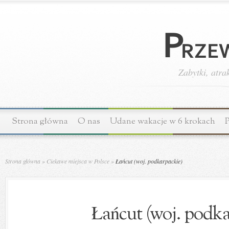
Zabytki, atra
Strona główna
O nas
Udane wakacje w 6 krokach
P
Strona główna
»
Ciekawe miejsca w Polsce
»
Łańcut (woj. podkarpackie)
Łańcut (woj. podka