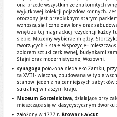
ona przede wszystkim ze znakomitych wnęt
wyjątkowej kolekcji pojazdów konnych. Ze
otoczony jest przepięknym starym parkiem 
wznoszą się liczne pawilony oraz zabudow
wnętrzu tej magnackiej rezydencji każdy tu
siebie. Możemy wybierać między: Storczyk
tworzących 3 stałe ekspozycje– mieszczańs
zbiorem sztuki cerkiewnej, budynkami z
Stajni oraz modernistycznej Wozowni.
synagoga
położona niedaleko Zamku, przy 
ta XVIII- wieczna, zbudowana w typie wsc
stanowi jeden z najcenniejszych zabytków 
sakralnej w naszym kraju.
Muzeum Gorzelnictwa
, działające przy z
mieszczące się w klasycystycznym dworku z
założony w 1777 r.
Browar Łańcut