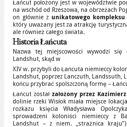
Łańcut położony jest w województwie po
na wschód od Rzeszowa, na obrzeżach Pog
on głównie z
unikatowego kompleksu
który uważany jest za atrakcję turystyczną
ale również całego świata.
Historia Łańcuta
Nazwa tej miejscowości wywodzi się 
Landshut, skąd w
XIV w. przybyli do Łańcuta niemieccy kol
Landshut, poprzez Lanczuth, Landssuth, L
końcu przybrać spolszczoną formę – Łańc
Łańcut został
założony przez Kazimierz
dolinie rzeki Wisłok miała miejsce lokac
rozkazu księcia Władysława Opolczyk
sprowadzeni koloniści niemieccy z B
Landshut – z niem. „strażnica kraju