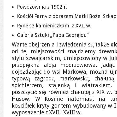
Powozownia z 1902 r.
Kościół Farny z obrazem Matki Bożej Szkap
Rynek z kamieniczkami z XVII w.
Galeria Sztuki „Papa Georgiou”
Warte obejrzenia i zwiedzenia są także
ok
od tej miejscowości znajdziemy drewni
stylu szwajcarskim, umiejscowiony w Jul
przepiękna aleja modrzewiowa. Jadąc
dojeżdżając do wsi Markowa, można ujr
typową zagrodą markowską, chałupą 
spichlerzem, stajenką i wiatrakie
poszczycić się również chałupą z XIX w.
Husów. W Kosinie natomiast na tur
kościółek kryty gontem wybudowany w I p
wyposażenie z XVII i XVIII w.