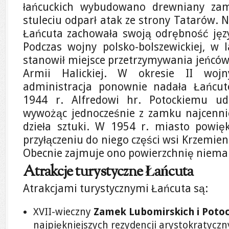
łańcuckich wybudowano drewniany za
stuleciu odparł atak ze strony Tatarów. 
Łańcuta zachowała swoją odrębność jęz
Podczas wojny polsko-bolszewickiej, w 
stanowił miejsce przetrzymywania jeńców
Armii Halickiej. W okresie II wojn
administracja ponownie nadała Łańcu
1944 r. Alfredowi hr. Potockiemu ud
wywożąc jednocześnie z zamku najcennie
dzieła sztuki. W 1954 r. miasto powięk
przyłączeniu do niego części wsi Krzemieni
Obecnie zajmuje ono powierzchnię niema
Atrakcje turystyczne Łańcuta
Atrakcjami turystycznymi Łańcuta są:
XVII-wieczny
Zamek Lubomirskich i Poto
najpiękniejszych rezydencji arystokratyczn