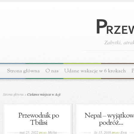
Zabytki, atra
Strona główna
O nas
Udane wakacje w 6 krokach
P
Strona główna
»
Ciekawe miejsca w Azji
Przewodnik po
Nepal – wyjątko
Tbilisi
podróż...
maj 25, 2022
przez
Micha
lis 15, 2016
przez
Ewa