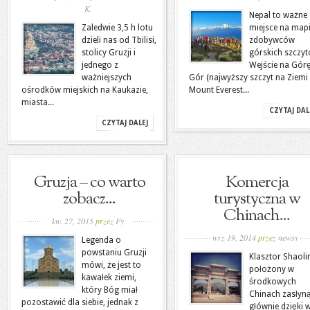
K.
Nepal to ważne
Zaledwie 3,5 h lotu
miejsce na map
dzieli nas od Tbilisi,
zdobywców
stolicy Gruzji i
górskich szczyt
jednego z
Wejście na Gór
ważniejszych
Gór (najwyższy szczyt na Ziemi
ośrodków miejskich na Kaukazie,
Mount Everest...
miasta...
CZYTAJ DAL
CZYTAJ DALEJ
Gruzja – co warto
Komercja
zobacz...
turystyczna w
Chinach...
kw. 27, 2015
przez
Fy
wrz 19, 2014
przez
newsy
Legenda o
powstaniu Gruzji
Klasztor Shaoli
mówi, że jest to
położony w
kawałek ziemi,
środkowych
który Bóg miał
Chinach zasłyną
pozostawić dla siebie, jednak z
głównie dzięki w