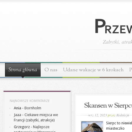
Zabytki, atra
Strona główna
O nas
Udane wakacje w 6 krokach
P
NAJNOWSZE KOMENTARZE
Skansen w Sierpc
Ania
-
Bornholm
Jaaa
-
Ciekawe miejsca we
wrz 12, 2023
przez
Redakcja
Francji (zabytki, atrakcje)
Sierpc to niewie
Grzegorz
-
Najlepsze
miasteczko