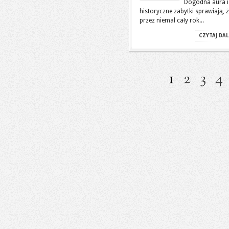
Dogodna aura i
historyczne zabytki sprawiają, 
przez niemal cały rok...
CZYTAJ DAL
1
2
3
4