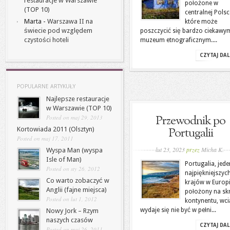
restauracje w Warszawie
położone w
(TOP 10)
centralnej Polsc
Marta
-
Warszawa II na
które może
świecie pod względem
poszczycić się bardzo ciekawy
czystości hoteli
muzeum etnograficznym....
CZYTAJ DAL
POPULARNE ARTYKUŁY
Najlepsze restauracje
w Warszawie (TOP 10)
Przewodnik po
Posted on maj 29, 2013
Portugalii
Kortowiada 2011 (Olsztyn)
Posted on maj 17, 2011
lut 23, 2023
przez
Micha K.
Wyspa Man (wyspa
Isle of Man)
Portugalia, jede
Posted on sty 26, 2012
najpiękniejszyc
Co warto zobaczyć w
krajów w Europi
Anglii (fajne miejsca)
położony na sk
Posted on lut 1, 2012
kontynentu, wci
wydaje się nie być w pełni...
Nowy Jork – Rzym
naszych czasów
CZYTAJ DAL
Posted on maj 26, 2011