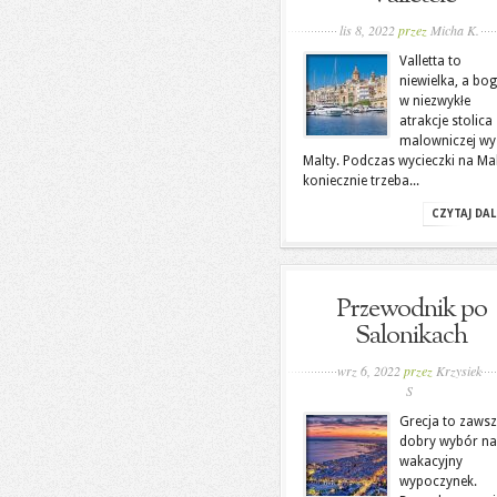
lis 8, 2022
przez
Micha K.
Valletta to
niewielka, a bo
w niezwykłe
atrakcje stolica
malowniczej wy
Malty. Podczas wycieczki na Ma
koniecznie trzeba...
CZYTAJ DAL
Przewodnik po
Salonikach
wrz 6, 2022
przez
Krzysiek
S
Grecja to zaws
dobry wybór na
wakacyjny
wypoczynek.