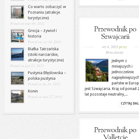
Co warto zobaczyć w
Poznaniu (atrakcje
turystyczne)
Posted on mar 30, 2012
Przewodnik po
Grecja – żywioł i
Szwajcarii
historia
Posted on cze 30, 2010
sty 4, 2023
przez
Białka Tatrzańska
Hreczkosiej
(stoki narciarskie,
atrakcje turystyczne)
Jednym z
Posted on paź 13, 2011
mniejszych i
jednocześnie
Pustynia Błędowska –
najpiękniejszyc
polska pustynia
państw w Europ
Posted on lut 24, 2012
jest Szwajcaria. Kraj od ponad 
Konin
lat pozostaje neutralny,...
Posted on mar 27, 2012
CZYTAJ DAL
Przewodnik po
Valletcie