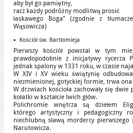
aby był go pamiętny,
racz każdy podróżny modlitwą prosić
łaskawego Boga” (zgodnie z tłumacze
Wąsowicza)
Kościół św. Bartłomieja
Pierwszy kościół powstał w tym mie
prawdopodobnie z inicjatywy rycerza P
jednak spalony w 1331 roku, w czasie naj
W XIV i XV wieku świątynię odbudowan
niezmienionej, gotyckiej formie, trwa ona 
W drzwiach kościoła zachowały się dwie 
kołatki w kształcie lwich głów.
Polichromie wnętrza są dziełem Elig
którego artystyczny i pedagogiczny ro
niechlubną sławą mordercy pierwszego 
Narutowicza.