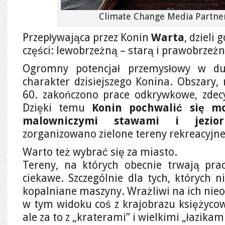
Climate Change Media Partners
Przepływająca przez Konin
Warta
, dzieli
części: lewobrzeżną – starą i prawobrzeż
Ogromny potencjał przemysłowy w duż
charakter dzisiejszego Konina. Obszary, 
60. zakończono prace odkrywkowe, zdec
Dzięki temu
Konin pochwalić się m
malowniczymi stawami i jezior
zorganizowano zielone tereny rekreacyjne
Warto też wybrać się za miasto.
Tereny, na których obecnie trwają pra
ciekawe. Szczególnie dla tych, których n
kopalniane maszyny. Wrażliwi na ich nieo
w tym widoku coś z krajobrazu księżyco
ale za to z „kraterami” i wielkimi „łazikami