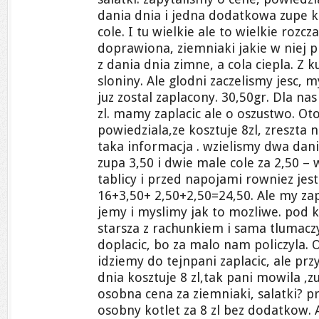
dania dnia i jedna dodatkowa zupe k
cole. I tu wielkie ale to wielkie rozc
doprawiona, ziemniaki jakie w niej p
z dania dnia zimne, a cola ciepla. Z 
sloniny. Ale glodni zaczelismy jesc, 
juz zostal zaplacony. 30,50gr. Dla nas
zl. mamy zaplacic ale o oszustwo. Ot
powiedziala,ze kosztuje 8zl, zreszta 
taka informacja . wzielismy dwa dania
zupa 3,50 i dwie male cole za 2,50 
tablicy i przed napojami rowniez je
16+3,50+ 2,50+2,50=24,50. Ale my zap
jemy i myslimy jak to mozliwe. pod k
starsza z rachunkiem i sama tlumaczy
doplacic, bo za malo nam policzyla.
idziemy do tejnpani zaplacic, ale pr
dnia kosztuje 8 zl,tak pani mowila ,
osobna cena za ziemniaki, salatki? pr
osobny kotlet za 8 zl bez dodatkow. 