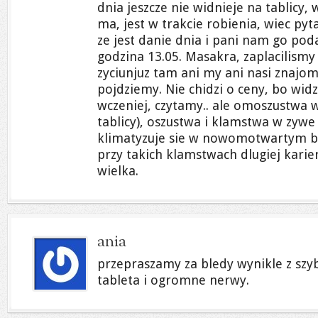
dnia jeszcze nie widnieje na tablicy, 
ma, jest w trakcie robienia, wiec py
ze jest danie dnia i pani nam go poda
godzina 13.05. Masakra, zaplacilismy 
zyciunjuz tam ani my ani nasi znajom
pojdziemy. Nie chidzi o ceny, bo wi
wczeniej, czytamy.. ale omoszustwa w 
tablicy), oszustwa i klamstwa w zywe
klimatyzuje sie w nowomotwartym b
przy takich klamstwach dlugiej kari
wielka.
ania
przepraszamy za bledy wynikle z szy
tableta i ogromne nerwy.