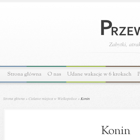
Zabytki, atra
Strona główna
O nas
Udane wakacje w 6 krokach
P
Strona główna
»
Ciekawe miejsca w Wielkopolsce
»
Konin
Konin