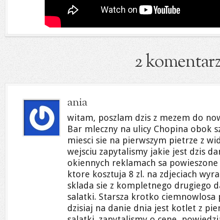
2 komentar
ania
witam, poszlam dzis z mezem do nowo
Bar mleczny na ulicy Chopina obok sz
miesci sie na pierwszym pietrze z w
wejsciu zapytalismy jakie jest dzis d
okiennych reklamach sa powieszone 
ktore kosztuja 8 zl. na zdjeciach wyr
sklada sie z kompletnego drugiego da
salatki. Starsza krotko ciemnowlosa
dzisiaj na danie dnia jest kotlet z pie
salatki. zapytalismy o cene, powiedz