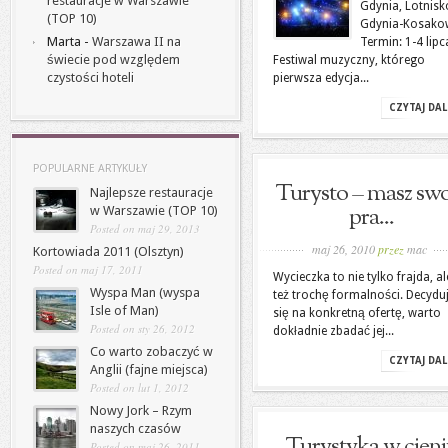
restauracje w Warszawie
Gdynia, Lotnisk
(TOP 10)
Gdynia-Kosak
Marta
-
Warszawa II na
Termin: 1-4 lipc
świecie pod względem
Festiwal muzyczny, którego
czystości hoteli
pierwsza edycja...
CZYTAJ DAL
POPULARNE ARTYKUŁY
Turysto – masz sw
Najlepsze restauracje
pra...
w Warszawie (TOP 10)
Posted on maj 29, 2013
maj 26, 2010
przez
mac
Kortowiada 2011 (Olsztyn)
Posted on maj 17, 2011
Wycieczka to nie tylko frajda, al
Wyspa Man (wyspa
też trochę formalności. Decydu
Isle of Man)
się na konkretną ofertę, warto
Posted on sty 26, 2012
dokładnie zbadać jej...
Co warto zobaczyć w
CZYTAJ DAL
Anglii (fajne miejsca)
Posted on lut 1, 2012
Nowy Jork – Rzym
naszych czasów
Turystyka w cieni
Posted on maj 26, 2011