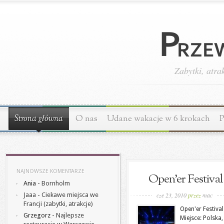
Zabytki, atra
Strona główna
O nas
Udane wakacje w 6 krokach
P
NAJNOWSZE KOMENTARZE
Open'er Festival
Ania
-
Bornholm
Jaaa
-
Ciekawe miejsca we
cze 23, 2010
przez
mac
Francji (zabytki, atrakcje)
Open'er Festival
Grzegorz
-
Najlepsze
Miejsce: Polska,