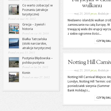
wulkanu
Co warto zobaczyć w
Poznaniu (atrakcje
maj 25, 2010
przez
Redakcja
turystyczne)
Posted on mar 30, 2012
Niedawno islandzki wulkan zrob
Grecja – żywioł i
zamieszanie na całą Europę. W
historia
trwającej wiele dni erupcji wyrzu
Posted on cze 30, 2010
z siebie ogromne ilości...
Białka Tatrzańska
CZYTAJ DAL
(stoki narciarskie,
atrakcje turystyczne)
Posted on paź 13, 2011
Pustynia Błędowska –
Notting Hill Carni
polska pustynia
Posted on lut 24, 2012
maj 25, 2010
przez
Redakcja
Konin
Posted on mar 27, 2012
Notting Hill Carnival Miejsce: An
Londyn, Notting Hill Termin: ost
poniedziałek sierpnia (Summer
Bank Holiday) i...
CZYTAJ DAL