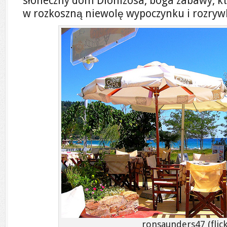
słoneczny dom Dionizosa, boga zabawy, k
w rozkoszną niewolę wypoczynku i rozrywk
ronsaunders47 (flick