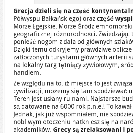
Grecja dzieli się na część kontynental
Półwyspu Bałkańskiego) oraz
część wysp
Morze Egejskie, Morze Śródziemnomorskie)
geograficznej różnorodności. Zwiedzając t
ponieść nogom z dala od głównych szlaków 
Dzięki temu odkryjemy prawdziwe oblicze
zatłoczonych turystami głównych arterii 
na lokalny targ tętniący żywiołowym, ś
handlem.
Ze względu na to, iż miejsce to jest związ
cywilizacji, możemy się tam spodziewać 
Teren jest usłany ruinami. Najstarsze bu
są datowane na 6000 rok p.n.e.! To kawał 
Jednak, jak już wspomniałem, nie spodzie
nobliwym otoczeniu natkniesz się na naró
akademików.
Grecy są zrelaksowani i p