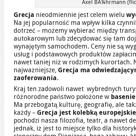
Axel BÃ¼hrmann (flic
Grecja
nieodmiennie jest celem wielu
wy
Na jej popularność ma wpływ kilka czynni
dotrzeć – możemy wybierać między trans
autokarowym lub zdecydować się tam doj
wynajętym samochodem. Ceny nie są wy
usług i podstawowych produktów zapłacimy
nawet taniej niż w rodzimych kurortach. N
najważniejsze,
Grecja ma odwiedzającym
zaoferowania
.
Kraj ten zadowoli nawet wybrednych turys
różnorodne państwo położone w
basenie
Ma przebogatą kulturę, geografię, ale ta
każdy –
Grecja jest kolebką europejskiej
pochodzi nasza filozofia, teatr, a nawet 
jednak, iż jest to miejsce tylko dla histor