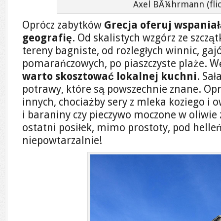
Axel BÃ¼hrmann (flic
Oprócz zabytków
Grecja oferuj wspaniał
geografię
. Od skalistych wzgórz ze szczą
tereny bagniste, od rozległych winnic, gaj
pomarańczowych, po piaszczyste plaże. Węd
warto skosztować lokalnej kuchni
. Sał
potrawy, które są powszechnie znane. Opr
innych, chociażby sery z mleka koziego i o
i baraniny czy pieczywo moczone w oliwie
ostatni posiłek, mimo prostoty, pod hell
niepowtarzalnie!