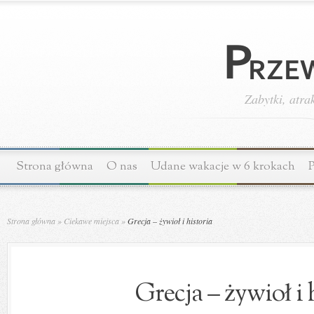
Zabytki, atra
Strona główna
O nas
Udane wakacje w 6 krokach
P
Strona główna
»
Ciekawe miejsca
»
Grecja – żywioł i historia
Grecja – żywioł i 