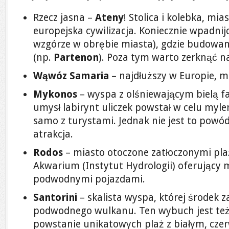
Rzecz jasna –
Ateny
! Stolica i kolebka, mias
europejska cywilizacja. Koniecznie wpadnij
wzgórze w obrębie miasta), gdzie budowan
(np.
Partenon
). Poza tym warto zerknąć 
Wąwóz Samaria
– najdłuższy w Europie, m
Mykonos
– wyspa z olśniewającym bielą f
umysł labirynt uliczek powstał w celu myle
samo z turystami. Jednak nie jest to powód
atrakcja.
Rodos
– miasto otoczone zatłoczonymi pl
Akwarium (Instytut Hydrologii) oferujący m
podwodnymi pojazdami.
Santorini
– skalista wyspa, której środek z
podwodnego wulkanu. Ten wybuch jest też
powstanie unikatowych plaż z białym, cze