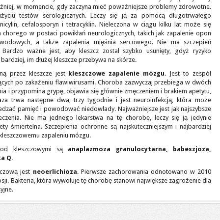
óźniej, w momencie, gdy zaczyna mieć poważniejsze problemy zdrowotne.
życiu testów serologicznych. Leczy się ją za pomocą długotrwałego
ylin, cefalosporyn i tetracyklin. Nieleczona w ciągu kilku lat może się
orego w postaci powikłań neurologicznych, takich jak zapalenie opon
odowych, a także zapalenia mięśnia sercowego. Nie ma szczepień
 Bardzo ważne jest, aby kleszcz został szybko usunięty, gdyż ryzyko
bardziej, im dłużej kleszcze przebywa na skórze.
ą przez kleszcze jest
kleszczowe zapalenie mózgu
. Jest to zespół
jących po zakażeniu flawiwirusami. Choroba zazwyczaj przebiega w dwóch
ia i przypomina grypę, objawia się głównie zmęczeniem i brakiem apetytu,
aza trwa następne dwa, trzy tygodnie i jest neuroinfekcją, która może
dzać pamięć i powodować niedowłady. Najważniejsze jest jak najszybsze
eczenia. Nie ma jednego lekarstwa na tę chorobę, leczy się ją jedynie
 śmiertelna. Szczepienia ochronne są najskuteczniejszym i najbardziej
kleszczowemu zapaleniu mózgu.
od kleszczowymi są
anaplazmoza granulocytarna, babeszjoza,
ka Q
.
zczową jest
neoerlichioza
. Pierwsze zachorowania odnotowano w 2010
Rosji. Bakteria, która wywołuje tę chorobę stanowi największe zagrożenie dla
yjne.