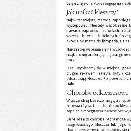
dzięki zmysłom, które reagują na ciepł
Jak unikać kleszczy?
Najskuteczniejszą metodą zapobiegan
występować. Niestety współczesne kl
trawach, paprociach, zaroślach, ale ta
wszelakich terenach zielonych. Szczeg
okresie od marca do listopada, ale naj
Najczęściej wspinają się na wysokość 1
i najbardziej preferują miejsca, gdzie s
poczuje.
Jeżeli wybieramy się w miejsca, gdzi
długim rękawem, zakryte buty i cz
odstraszają kleszcze. Po powrocie z
ciało.
Choroby odkleszczowe
Wraz ze śliną kleszcze mogą transp
zdrowia i życia. Lista chorób od klesz
zapalenie mózgu oraz babeszjoza wys
Borelioza
to choroba, która może wyst
rozgniecionego kleszcza lub jego 
charakterystyczny powiększający się ru