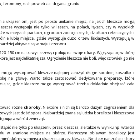
o, feromony, ruch powietrza i drgania gruntu.
ia ukąszeniom, jest po prostu unikanie miejsc, na jakich kleszcze mogą
eszcze występują nie tylko w lasach, na polach, łąkach, czy w wysokich
kże w miejskich parkach, ogrodach zoologicznych, działkach rekreacyjnych i
ólnie lubią miejsca, gdzie występuje dużo drzew liściastych. Występują w
bardziej aktywne są w maju i czerwcu.
20-150 cm na trawy i krzewy i polują na swoje ofiary. Wgryzają się w skórę
kóra jest najdelikatniejsza. Ugryzienie kleszcza nie boli, więc człowiek go nie
e mogą występować kleszcze najlepiej założyć długie spodnie, koszulkę z
apkę na głowę. Warto także zastosować dedykowane preparaty, które
 miejsc, gdzie kleszcze mogą występować trzeba dokładnie obejrzeć całe
ortować różne
choroby
. Niektóre z nich są bardzo dużym zagrożeniem dla
czowych jest dość spora. Najbardziej znane są ludzka borelioza i kleszczowe
tępująca wśród zwierząt.
ąpić nie tylko po ukąszeniu przez kleszcza, ale także w wyniku np. wtarcia
kału w zranione miejsce na skórze. Pierwszym objawem boreliozy jest
mień skórny w miejscu ukąszenia przez kleszcza. Niestety najczęściej chory