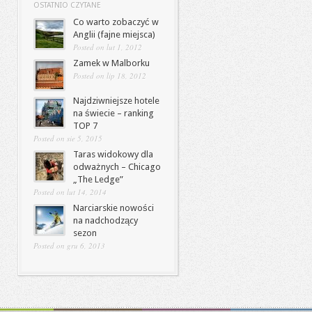
OSTATNIO CZYTANE
Co warto zobaczyć w
Anglii (fajne miejsca)
Posted on lut 1, 2012
Zamek w Malborku
Posted on lip 18, 2012
Najdziwniejsze hotele
na świecie – ranking
TOP 7
Posted on sie 5, 2015
Taras widokowy dla
odważnych – Chicago
„The Ledge”
Posted on lut 14, 2014
Narciarskie nowości
na nadchodzący
sezon
Posted on gru 6, 2013