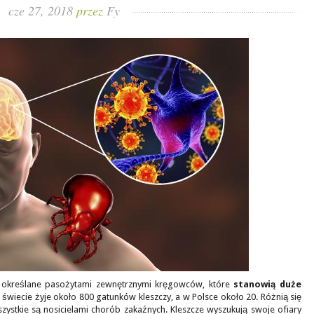
cze 27, 2018
przez
Fy
o określane pasożytami zewnętrznymi kręgowców, które
stanowią duże
a świecie żyje około 800 gatunków kleszczy, a w Polsce około 20. Różnią się
zystkie są nosicielami chorób zakaźnych. Kleszcze wyszukują swoje ofiary