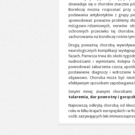
dowiaduje się o chorobie znacznie p
Boreliozę można rozpoznać przy u
podawania antybiotyków z grupy penic
spowodować poważne problemy dla ch
mózgowo-rdzeniowych, nerwów obw
ochronnych przeciwko tej chorobie.
zachorowania na boreliozę rośnie tym 
Drugą poważną chorobą wywoływan
neurologicznych komplikacji występu
fazach. Pierwsza trwa do około tygodn
nudnościami i wymiotami. Kolejna f
powodować zaburzenia czucia, upośle
postawienie diagnozy i wdrożenie l
objawowo. Choroba może być niestety
efektywnym sposobem zapobiegania 
Innymi mniej znanymi chorobami 
tularemia, dur powrotny i gorącz
Najnowszą odkrytą chorobą od kles
roku w kilku krajach europejskich i w 
osób zażywających leki immunosupres