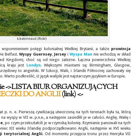
k.babineaud (flickr)
e wspomnieniem potęgi kolonialnej Wielkiej Brytanii, a także
prowincja
ie Belfast.
Wyspy Guernsey
,
Jersey
i
Wyspa Man
nie wchodzą w skład
ed Kingdom), choć są od niego zależne. Łączna powierzchnia Wielkiej
licą kraju jest
Londyn
. Większymi miastami są: Birmingham, Glasgow,
rzędowy to angielski. W Szkocji, Walii, i Irlandii Północnej zachowały się
. Warto podkreślić, iż język walijski jest najstarszym językiem w Europie.
cznie ->LISTA BIUR ORGANIZUJĄCYCH
ECZKI DO ANGLII
(link) <-
 lat p. n. e. Pierwszą cywilizacją utworzoną na tych terenach była ta, którą
i na wyspy w VII w. p.n.e., a następnie zasiedlili je w całości. Anglię, Walię i
ie
, po czym przekształcili je w rzymską kolonię. Rzymianie panowali na tych
oniec XII wieku Irlandię podporządkowano Anglii, następnie w XVI wieku
i terytorialnej Anglii
. Od momentu przejęcia tronu przez Henryka VII