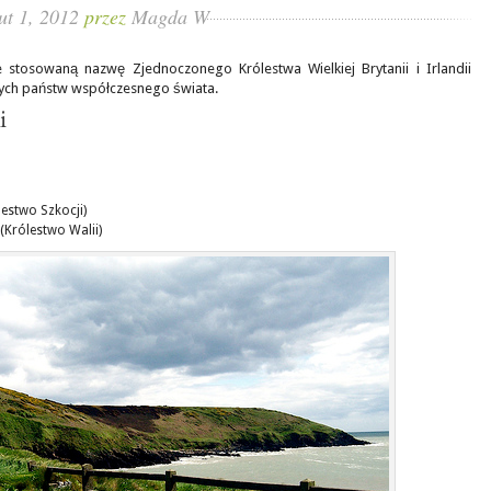
lut 1, 2012
przez
Magda W
 stosowaną nazwę Zjednoczonego Królestwa Wielkiej Brytanii i Irlandii
szych państw współczesnego świata.
i
lestwo Szkocji)
(Królestwo Walii)