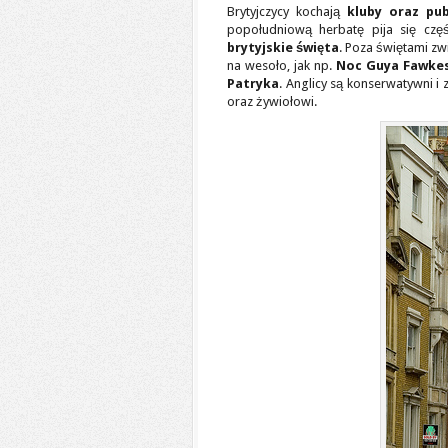
Brytyjczycy kochają
kluby oraz pu
popołudniową herbatę pija się czę
brytyjskie święta
. Poza świętami z
na wesoło, jak np.
Noc Guya Fawke
Patryka
. Anglicy są konserwatywni i
oraz żywiołowi.