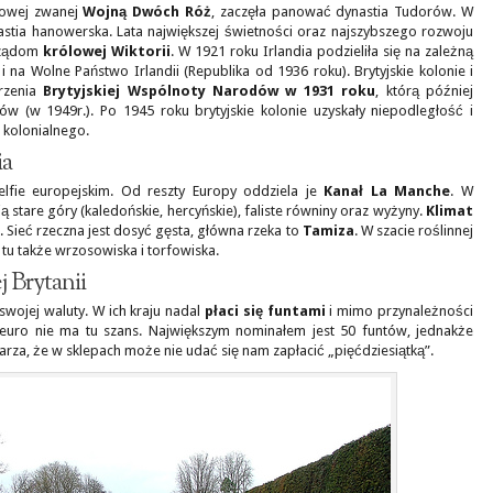
mowej zwanej
Wojną Dwóch Róż
, zaczęła panować dynastia Tudorów. W
nastia hanowerska. Lata największej świetności oraz najszybszego rozwoju
rządom
królowej Wiktorii
. W 1921 roku Irlandia podzieliła się na zależną
 i na Wolne Państwo Irlandii (Republika od 1936 roku). Brytyjskie kolonie i
rzenia
Brytyjskiej Wspólnoty Narodów w 1931 roku
, którą później
 (w 1949r.). Po 1945 roku brytyjskie kolonie uzyskały niepodległość i
 kolonialnego.
ia
elfie europejskim. Od reszty Europy oddziela je
Kanał La Manche
. W
 stare góry (kaledońskie, hercyńskie), faliste równiny oraz wyżyny.
Klimat
. Sieć rzeczna jest dosyć gęsta, główna rzeka to
Tamiza
. W szacie roślinnej
 tu także wrzosowiska i torfowiska.
j Brytanii
swojej waluty. W ich kraju nadal
płaci się funtami
i mimo przynależności
ej euro nie ma tu szans. Największym nominałem jest 50 funtów, jednakże
darza, że w sklepach może nie udać się nam zapłacić „pięćdziesiątką”.