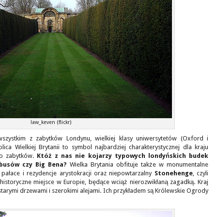
law_keven (flickr)
wszystkim z zabytków Londynu, wielkiej klasy uniwersytetów (Oxford i
lica Wielkiej Brytanii to symbol najbardziej charakterystycznej dla kraju
ego zabytków.
Któż z nas nie kojarzy typowych londyńskich budek
obusów czy Big Bena?
Wielka Brytania obfituje także w monumentalne
 pałace i rezydencje arystokracji oraz niepowtarzalny
Stonehenge
, czyli
prehistoryczne miejsce w Europie, będące wciąż nierozwikłaną zagadką. Kraj
starymi drzewami i szerokimi alejami. Ich przykładem są Królewskie Ogrody