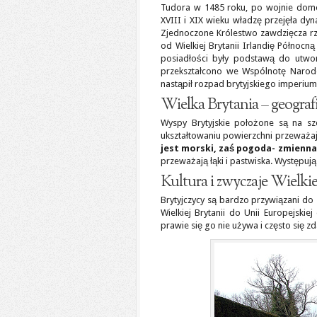
Tudora w 1485 roku, po wojnie do
XVIII i XIX wieku władzę przejęła dy
Zjednoczone Królestwo zawdzięcza 
od Wielkiej Brytanii Irlandię Północną
posiadłości były podstawą do utwo
przekształcono we Wspólnotę Narodów
nastąpił rozpad brytyjskiego imperium
Wielka Brytania – geograf
Wyspy Brytyjskie położone są na sz
ukształtowaniu powierzchni przeważają
jest morski, zaś pogoda- zmienna
przeważają łąki i pastwiska. Występują
Kultura i zwyczaje Wielkie
Brytyjczycy są bardzo przywiązani do 
Wielkiej Brytanii do Unii Europejski
prawie się go nie używa i często się z