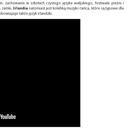
. zachowanie w szkołach czystego języka walijskiego, festiwale pieśni i
e zamki.
Irlandia
natomiast jest kolebką muzyki i tańca, które są typowe dla
bowiązuje także język irlandzki.