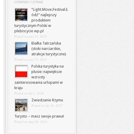
OSTATNIO CZYTANE
”Light.Move.Festival.Ł
ódź” najlepszy
produktem
turystycznym Polski w
plebiscycie wp.pl
Posted on paź 15, 2015
Białka Tatrzańska
(stoki narciarskie,
atrakcje turystyczne)
Posted on paź 13, 2011
Polska turystyka na
plusie: największe
wzrosty
zainteresowania urlopami w
kraju
Posted on lut 3, 2016
Zwiedzanie Rzymu
Posted on lip 30, 2017
Turysto – masz swoje prawa!
Posted on maj 26, 2010