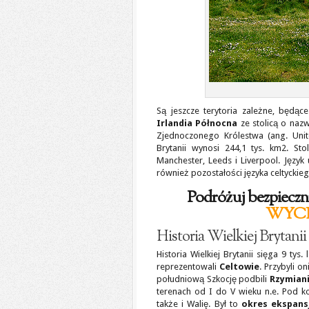
Są jeszcze terytoria zależne, będąc
Irlandia Północna
ze stolicą o nazw
Zjednoczonego Królestwa (ang. Unit
Brytanii wynosi 244,1 tys. km2. Sto
Manchester, Leeds i Liverpool. Język u
również pozostałości języka celtyckiego
Podróżuj bezpie
WYCI
Historia Wielkiej Brytanii
Historia Wielkiej Brytanii sięga 9 tys.
reprezentowali
Celtowie
. Przybyli on
południową Szkocję podbili
Rzymian
terenach od I do V wieku n.e. Pod k
także i Walię. Był to
okres ekspansj