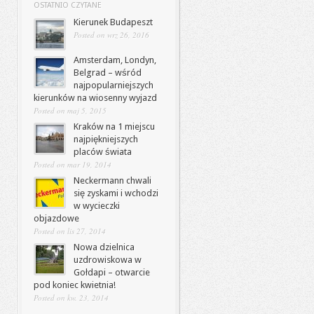
OSTATNIO CZYTANE
Kierunek Budapeszt
Posted on wrz 26, 2016
Amsterdam, Londyn,
Belgrad – wśród
najpopularniejszych
kierunków na wiosenny wyjazd
Posted on maj 5, 2015
Kraków na 1 miejscu
najpiękniejszych
placów świata
Posted on mar 19, 2014
Neckermann chwali
się zyskami i wchodzi
w wycieczki
objazdowe
Posted on lis 27, 2014
Nowa dzielnica
uzdrowiskowa w
Gołdapi – otwarcie
pod koniec kwietnia!
Posted on kw. 23, 2014