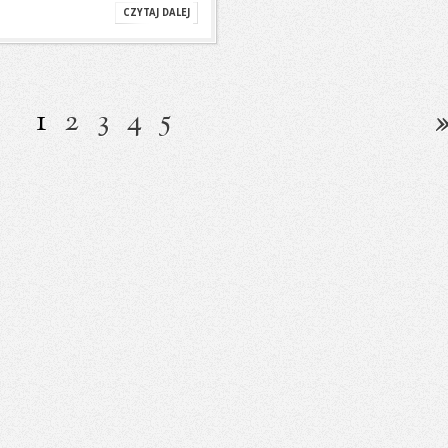
CZYTAJ DALEJ
1
2
3
4
5