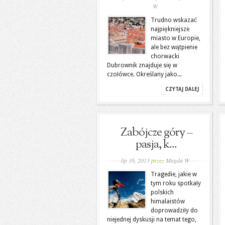
W
Trudno wskazać
najpiękniejsze
miasto w Europie,
ale bez wątpienie
chorwacki
Dubrownik znajduje się w
czołówce. Określany jako...
CZYTAJ DALEJ
Zabójcze góry –
pasja, k...
lip 16, 2013
przez
Magda W
Tragedie, jakie w
tym roku spotkały
polskich
himalaistów
doprowadziły do
niejednej dyskusji na temat tego,