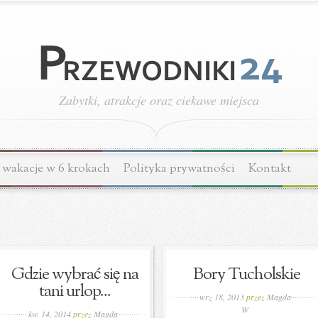
Zabytki, atrakcje oraz ciekawe miejsca
wakacje w 6 krokach
Polityka prywatności
Kontakt
Gdzie wybrać się na
Bory Tucholskie
tani urlop...
wrz 18, 2013
przez
Magda
W
kw. 14, 2014
przez
Magda