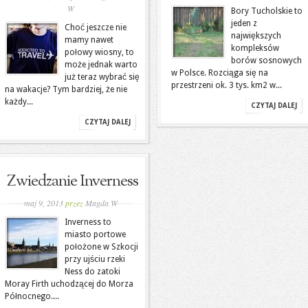
W
Bory Tucholskie to
jeden z
Choć jeszcze nie
największych
mamy nawet
kompleksów
połowy wiosny, to
borów sosnowych
może jednak warto
w Polsce. Rozciąga się na
już teraz wybrać się
przestrzeni ok. 3 tys. km2 w...
na wakacje? Tym bardziej, że nie
każdy...
CZYTAJ DALEJ
CZYTAJ DALEJ
Zwiedzanie Inverness
maj 9, 2013
przez
Magda W
Inverness to
miasto portowe
położone w Szkocji
przy ujściu rzeki
Ness do zatoki
Moray Firth uchodzącej do Morza
Północnego....