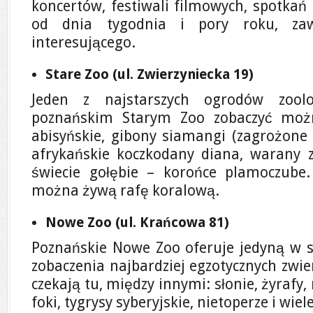
koncertów, festiwali filmowych, spotkań 
od dnia tygodnia i pory roku, zaw
interesującego.
Stare Zoo (ul. Zwierzyniecka 19)
Jeden z najstarszych ogrodów zool
poznańskim Starym Zoo zobaczyć możn
abisyńskie, gibony siamangi (zagrożone
afrykańskie koczkodany diana, warany 
świecie gołębie – korońce plamoczub
można żywą rafę koralową.
Nowe Zoo (ul. Krańcowa 81)
Poznańskie Nowe Zoo oferuje jedyną w 
zobaczenia najbardziej egzotycznych zwie
czekają tu, między innymi: słonie, żyrafy,
foki, tygrysy syberyjskie, nietoperze i wiel