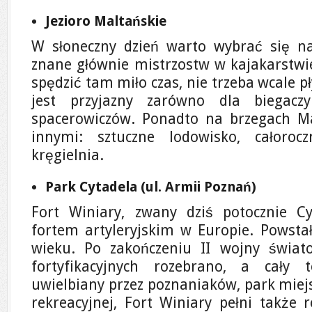
Jezioro Maltańskie
W słoneczny dzień warto wybrać się na
znane głównie mistrzostw w kajakarstwie 
spędzić tam miło czas, nie trzeba wcale p
jest przyjazny zarówno dla biegacz
spacerowiczów. Ponadto na brzegach Ma
innymi: sztuczne lodowisko, całoroc
kręgielnia.
Park Cytadela (ul. Armii Poznań)
Fort Winiary, zwany dziś potocznie Cy
fortem artyleryjskim w Europie. Powstał
wieku. Po zakończeniu II wojny świat
fortyfikacyjnych rozebrano, a cały 
uwielbiany przez poznaniaków, park miejs
rekreacyjnej, Fort Winiary pełni także 