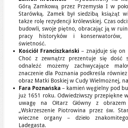
Górą Zamkową przez Przemysła I w połow
Starówką. Zamek był siedzibą książąt wie
także rolę rezydencji królewskiej. Czas odci
budowli, swoje piętno, obracając ją w ruin
pracy historyków i konserwatorów,
świetność.
Kościół Franciszkański
– znajduje się on
Choć z zewnątrz prezentuje się dość 
odnaleźć możemy zachwycające malowi
znaczenie dla Poznania podkreśla również 
obraz Matki Boskiej w Cudy Wielmożnej, n
Fara Poznańska
– kamień węgielny pod 
już 1651 roku. Odwiedziwszy przepiękne w
uwagę na Ołtarz Główny z obrazem
„Wskrzeszenie Piotrowina przez św. Sta
wieczne organy – dzieło znakomitego
Ladegasta.