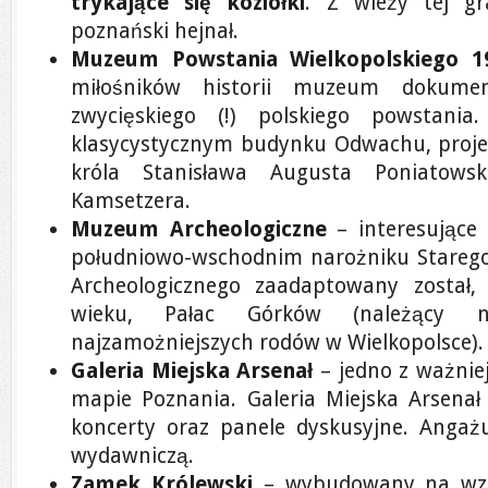
trykające się koziołki
. Z wieży tej gr
poznański hejnał.
Muzeum Powstania Wielkopolskiego 1
miłośników historii muzeum dokument
zwycięskiego (!) polskiego powstan
klasycystycznym budynku Odwachu, proje
króla Stanisława Augusta Poniatows
Kamsetzera.
Muzeum Archeologiczne
– interesujące
południowo-wschodnim narożniku Stareg
Archeologicznego zaadaptowany został,
wieku, Pałac Górków (należący 
najzamożniejszych rodów w Wielkopolsce).
Galeria Miejska Arsenał
– jedno z ważnie
mapie Poznania. Galeria Miejska Arsenał 
koncerty oraz panele dyskusyjne. Angażu
wydawniczą.
Zamek Królewski
– wybudowany na wzni