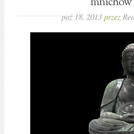
mnichów
paź 18, 2013
przez
Red