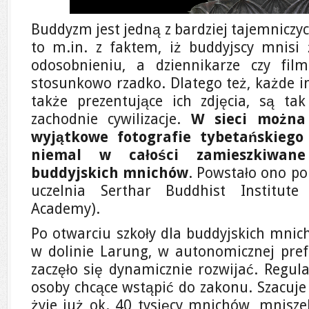
Buddyzm jest jedną z bardziej tajemniczych
to m.in. z faktem, iż buddyjscy mnisi
odosobnieniu, a dziennikarze czy fil
stosunkowo rzadko. Dlatego też, każde i
także prezentujące ich zdjęcia, są ta
zachodnie cywilizacje.
W sieci można
wyjątkowe fotografie tybetańskiego
niemal w całości zamieszkiwane
buddyjskich mnichów
.
Powstało ono po 
uczelnia Serthar Buddhist Institut
Academy).
Po otwarciu szkoły dla buddyjskich mnic
w dolinie Larung, w autonomicznej pre
zaczęło się dynamicznie rozwijać. Regul
osoby chcące wstąpić do zakonu. Szacuje 
żyje już ok. 40 tysięcy mnichów, mnisze