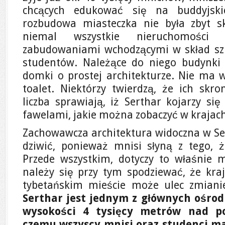
chcących edukować się na buddyjskie
rozbudowa miasteczka nie była zbyt 
niemal wszystkie nieruchomości
zabudowaniami wchodzącymi w skład szk
studentów. Należące do niego budynki 
domki o prostej architekturze. Nie ma w
toalet. Niektórzy twierdzą, że ich sk
liczba sprawiają, iż Serthar kojarzy się 
fawelami, jakie można zobaczyć w krajac
Zachowawcza architektura widoczna w Se
dziwić, ponieważ mnisi słyną z tego, 
Przede wszystkim, dotyczy to właśnie 
należy się przy tym spodziewać, że kra
tybetańskim mieście może ulec zmian
Serthar jest jednym z głównych ośro
wysokości 4 tysięcy metrów nad p
czemu wszyscy mnisi oraz studenci ma