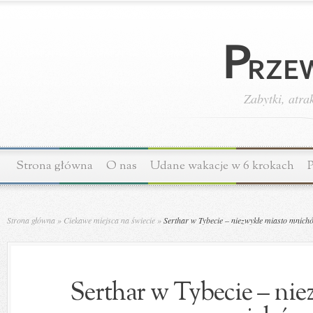
Zabytki, atra
Strona główna
O nas
Udane wakacje w 6 krokach
P
Strona główna
»
Ciekawe miejsca na świecie
»
Serthar w Tybecie – niezwykłe miasto mnich
Serthar w Tybecie – nie