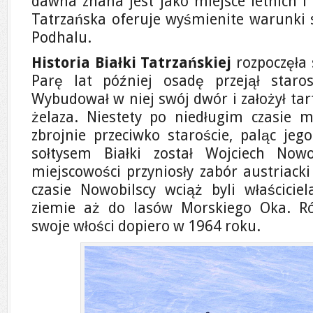
dawna znana jest jako miejsce letnich i
Tatrzańska oferuje wyśmienite warunki
Podhalu.
Historia Białki Tatrzańskiej
rozpoczęła 
Parę lat później osadę przejął staro
Wybudował w niej swój dwór i założył tart
żelaza. Niestety po niedługim czasie mi
zbrojnie przeciwko staroście, paląc jeg
sołtysem Białki został Wojciech Nowob
miejscowości przyniosły zabór austriacki
czasie Nowobilscy wciąż byli właściciel
ziemie aż do lasów Morskiego Oka. Ró
swoje włości dopiero w 1964 roku.