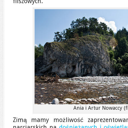
fliszowych.
Ania i Artur Nowaccy (fl
Zimą mamy możliwość zaprezentowani
narciarskich na
dośnieżanych i oświetl