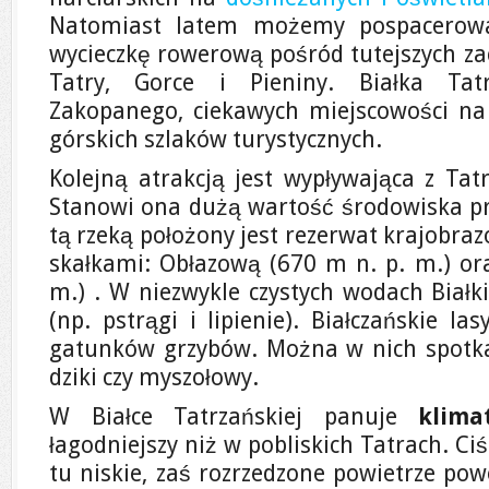
Natomiast latem możemy pospacerowa
wycieczkę rowerową pośród tutejszych z
Tatry, Gorce i Pieniny. Białka Tat
Zakopanego, ciekawych miejscowości na S
górskich szlaków turystycznych.
Kolejną atrakcją jest wypływająca z Ta
Stanowi ona dużą wartość środowiska prz
tą rzeką położony jest rezerwat krajobr
skałkami: Obłazową (670 m n. p. m.) or
m.) . W niezwykle czystych wodach Białk
(np. pstrągi i lipienie). Białczańskie la
gatunków grzybów. Można w nich spotkać 
dziki czy myszołowy.
W Białce Tatrzańskiej panuje
klima
łagodniejszy niż w pobliskich Tatrach. Ci
tu niskie, zaś rozrzedzone powietrze po