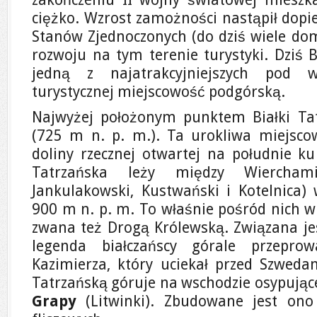
ciężko. Wzrost zamożności nastąpił dop
Stanów Zjednoczonych (do dziś wiele dom
rozwoju na tym terenie turystyki. Dziś 
jedną z najatrakcyjniejszych pod w
turystycznej miejscowość podgórską.
Najwyżej położonym punktem Białki Tat
(725 m n. p. m.). Ta urokliwa miejsco
doliny rzecznej otwartej na południe ku
Tatrzańska leży między Wierchami
Jankulakowski, Kustwański i Kotelnica)
900 m n. p. m. To właśnie pośród nich w
zwana też Drogą Królewską. Związana jest
legenda białczańscy górale przeprow
Kazimierza, który uciekał przed Szwed
Tatrzańską góruje na wschodzie osypując
Grapy
(Litwinki). Zbudowane jest ono