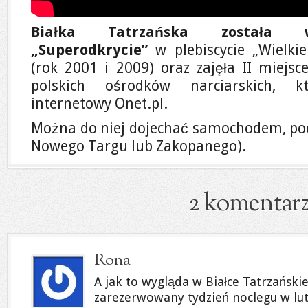
Białka Tatrzańska została w
„Superodkrycie”
w plebiscycie „Wielki
(rok 2001 i 2009) oraz zajęła II miejsc
polskich ośrodków narciarskich, k
internetowy Onet.pl.
Można do niej dojechać samochodem, po
Nowego Targu lub Zakopanego).
2 komentar
Rona
A jak to wygląda w Białce Tatrzańsk
zarezerwowany tydzień noclegu w lu