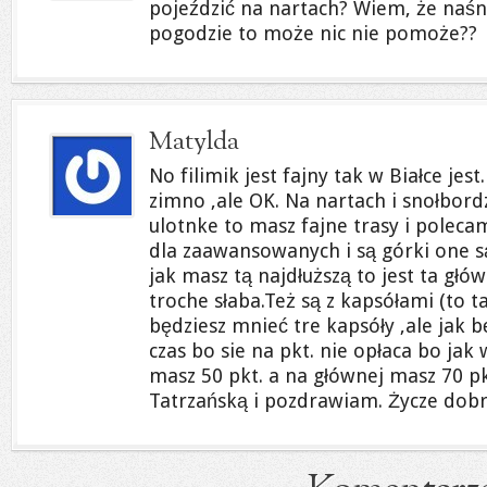
pojeździć na nartach? Wiem, że naśnie
pogodzie to może nic nie pomoże??
Matylda
No filimik jest fajny tak w Białce jes
zimno ,ale OK. Na nartach i snołbor
ulotnke to masz fajne trasy i polecam
dla zaawansowanych i są górki one 
jak masz tą najdłuższą to jest ta głów
troche słaba.Też są z kapsółami (to ta
będziesz mnieć tre kapsóły ,ale jak 
czas bo sie na pkt. nie opłaca bo jak
masz 50 pkt. a na głównej masz 70 pk
Tatrzańską i pozdrawiam. Życze dobrego 