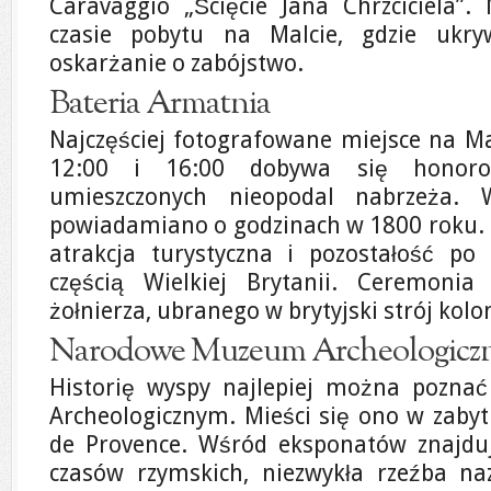
Caravaggio „Ścięcie Jana Chrzciciela”
czasie pobytu na Malcie, gdzie ukr
oskarżanie o zabójstwo.
Bateria Armatnia
Najczęściej fotografowane miejsce na Ma
12:00 i 16:00 dobywa się honor
umieszczonych nieopodal nabrzeża. 
powiadamiano o godzinach w 1800 roku. O
atrakcja turystyczna i pozostałość po
częścią Wielkiej Brytanii. Ceremoni
żołnierza, ubranego w brytyjski strój kolo
Narodowe Muzeum Archeologicz
Historię wyspy najlepiej można poz
Archeologicznym. Mieści się ono w zab
de Provence. Wśród eksponatów znajduj
czasów rzymskich, niezwykła rzeźba na