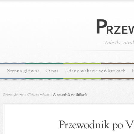
Zabytki, atra
Strona główna
O nas
Udane wakacje w 6 krokach
P
Strona główna
»
Ciekawe miasta
»
Przewodnik po Valletcie
Przewodnik po Va