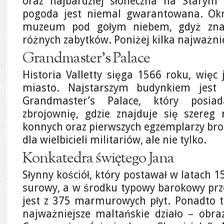
oraz najbardziej słoneczna na Starym 
pogoda jest niemal gwarantowana. Ok
muzeum pod gołym niebem, gdyż znaj
różnych zabytków. Poniżej kilka najważni
Grandmaster’s Palace
Historia Valletty sięga 1566 roku, więc
miasto. Najstarszym budynkiem jest 
Grandmaster’s Palace, który posi
zbrojownię, gdzie znajduje się szereg r
konnych oraz pierwszych egzemplarzy bro
dla wielbicieli militariów, ale nie tylko.
Konkatedra świętego Jana
Słynny kościół, który postawał w latach 
surowy, a w środku typowy barokowy pr
jest z 375 marmurowych płyt. Ponadto to
najważniejsze maltańskie działo – obra