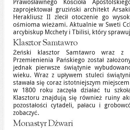
Prawosławnego Kościoła Apostolskie
zaprojektował gruziński architekt Arsak
Herakliusz II zlecił otoczenie go w
ośmioma wieżami. Aktualnie w Sweti Cc
arcybiskup Mcchety i Tbilisi, który sprawu
Klasztor Samtawro
Żeński klasztor Samtawro wraz z 
Przemienienia Pańskiego został założon
jednak pierwsze świątynie wybudowan
wieku. Wraz z upływem stuleci świątyn
stawała się coraz istotniejszym miejscem
w 1800 roku zaczęła działać tu szkoł
Klasztoru znajdują się również ruiny ak
pozostałości cytadeli, pałacu i grobow
zobaczyć.
Monastyr Dżwari