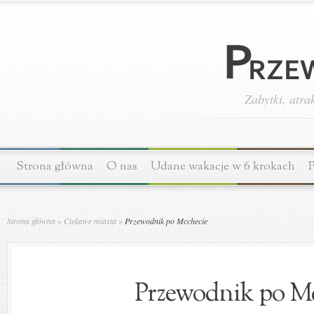
Zabytki, atra
Strona główna
O nas
Udane wakacje w 6 krokach
P
Strona główna
»
Ciekawe miasta
»
Przewodnik po Mcchecie
Przewodnik po M