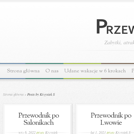
Zabytki, atra
Strona główna
O nas
Udane wakacje w 6 krokach
P
Strona główna
»
Posts by Krzysiek S
Przewodnik po
Przewodnik po
Salonikach
Lwowie
wrz 6, 2022
przez
Krzysiek
lut 1, 2021
przez
Krzysiek S