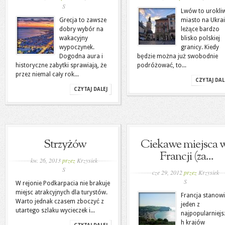
S
Lwów to urokli
Grecja to zawsze
miasto na Ukrai
dobry wybór na
leżące bardzo
wakacyjny
blisko polskiej
wypoczynek.
granicy. Kiedy
Dogodna aura i
będzie można już swobodnie
historyczne zabytki sprawiają, że
podróżować, to...
przez niemal cały rok...
CZYTAJ DAL
CZYTAJ DALEJ
Strzyżów
Ciekawe miejsca 
Francji (za...
kw. 26, 2013
przez
Krzysiek
S
cze 29, 2012
przez
Krzysiek
S
W rejonie Podkarpacia nie brakuje
miejsc atrakcyjnych dla turystów.
Francja stanowi
Warto jednak czasem zboczyć z
jeden z
utartego szlaku wycieczek i...
najpopularniejs
h krajów