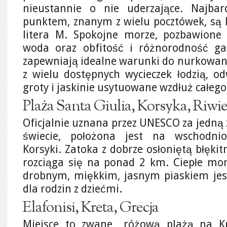
nieustannie o nie uderzające. Najbard
punktem, znanym z wielu pocztówek, są k
litera M. Spokojne morze, pozbawione w
woda oraz obfitość i różnorodność g
zapewniają idealne warunki do nurkowani
z wielu dostępnych wycieczek łodzią, o
groty i jaskinie usytuowane wzdłuż całeg
Plaża Santa Giulia, Korsyka, Riwi
Oficjalnie uznana przez UNESCO za jedną 
świecie, położona jest na wschodni
Korsyki. Zatoka z dobrze osłoniętą błęki
rozciąga się na ponad 2 km. Ciepłe morz
drobnym, miękkim, jasnym piaskiem j
dla rodzin z dziećmi.
Elafonisi, Kreta, Grecja
Miejsce to zwane „różową plażą na Kr