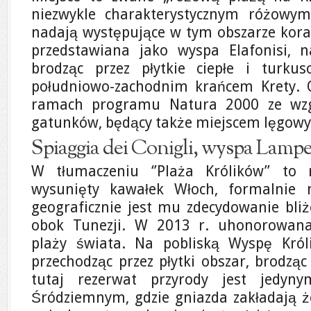
niezwykle charakterystycznym różowy
nadają występujące w tym obszarze kor
przedstawiana jako wyspa Elafonisi, 
brodząc przez płytkie ciepłe i turku
południowo-zachodnim krańcem Krety. 
ramach programu Natura 2000 ze wzgl
gatunków, będący także miejscem lęgowy
Spiaggia dei Conigli, wyspa Lam
W tłumaczeniu ‘’Plaża Królików’’ to 
wysunięty kawałek Włoch, formalnie 
geograficznie jest mu zdecydowanie bliż
obok Tunezji. W 2013 r. uhonorowana 
plaży świata. Na pobliską Wyspę Kró
przechodząc przez płytki obszar, brodząc
tutaj rezerwat przyrody jest jedy
Śródziemnym, gdzie gniazda zakładają ż