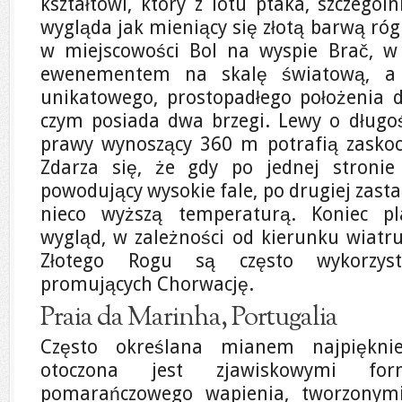
kształtowi, który z lotu ptaka, szczegól
wygląda jak mieniący się złotą barwą ró
w miejscowości Bol na wyspie Brač, w 
ewenementem na skalę światową, a
unikatowego, prostopadłego położenia 
czym posiada dwa brzegi. Lewy o długoś
prawy wynoszący 360 m potrafią zaskoc
Zdarza się, że gdy po jednej stronie 
powodujący wysokie fale, po drugiej zas
nieco wyższą temperaturą. Koniec pl
wygląd, w zależności od kierunku wiatru
Złotego Rogu są często wykorzys
promujących Chorwację.
Praia da Marinha, Portugalia
Często określana mianem najpięknie
otoczona jest zjawiskowymi fo
pomarańczowego wapienia, tworzonym