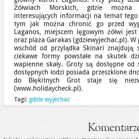
Żółwiach Morskich, gdzie można 
interesujących informacji na temat teg
tym jak można chronić go przed wygi
Laganos, miejscem lęgowym żółwi jest
oraz plaża Garakas (gdziewyjechac.pl). W 
wschód od przylądka Skinari znajdują s
ciekawe formy powstałe na skutek dzia
wapienne skały. Groty są dostępne od 
dostępnych łodzi posiada przeszklone dno
do Błękitnych Grot staje się niez
(www.holidaycheck.pl).
Tagi:
gdzie wyjechać
Komentarz