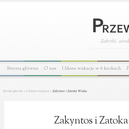
Zabytki, atra
Strona główna
O nas
Udane wakacje w 6 krokach
P
Strona główna
»
Ciekawe miejsca
»
Zakyntos i Zatoka Wraku
Zakyntos i Zatok