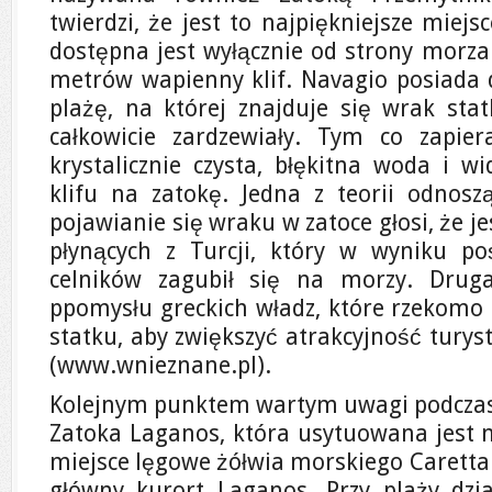
twierdzi, że jest to najpiękniejsze miejs
dostępna jest wyłącznie od strony morza
metrów wapienny klif. Navagio posiada 
plażę, na której znajduje się wrak stat
całkowicie zardzewiały. Tym co zapier
krystalicznie czysta, błękitna woda i wi
klifu na zatokę. Jedna z teorii odnoszą
pojawianie się wraku w zatoce głosi, że j
płynących z Turcji, który w wyniku po
celników zagubił się na morzy. Drug
ppomysłu greckich władz, które rzekomo 
statku, aby zwiększyć atrakcyjność turys
(www.wnieznane.pl).
Kolejnym punktem wartym uwagi podczas 
Zatoka Laganos, która usytuowana jest n
miejsce lęgowe żółwia morskiego Caretta
główny kurort Laganos. Przy plaży dzi