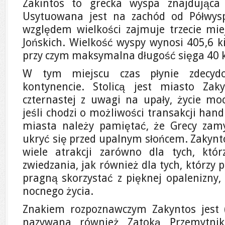
Zakintos to grecka wyspa znajdująca
Usytuowana jest na zachód od Półwys
względem wielkości zajmuje trzecie mi
Jońskich. Wielkość wyspy wynosi 405,6 
przy czym maksymalna długość sięga 40 
W tym miejscu czas płynie zdecyd
kontynencie. Stolicą jest miasto Zak
czternastej z uwagi na upały, życie moc
jeśli chodzi o możliwości transakcji han
miasta należy pamiętać, że Grecy zamy
ukryć się przed upalnym słońcem. Zakynto
wiele atrakcji zarówno dla tych, któ
zwiedzania, jak również dla tych, którzy
pragną skorzystać z pięknej opalenizny, 
nocnego życia.
Znakiem rozpoznawczym Zakyntos jest 
nazywana również Zatoką Przemytnik