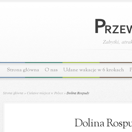
Zabytki, atra
Strona główna
O nas
Udane wakacje w 6 krokach
P
Strona główna
»
Ciekawe miejsca w Polsce
»
Dolina Rospudy
Dolina Rosp