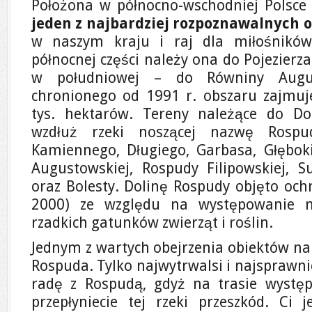
Położona w północno-wschodniej Polsc
jeden z najbardziej rozpoznawalnych 
w naszym kraju i raj dla miłośników
północnej części należy ona do Pojezierz
w południowej – do Równiny Augus
chronionego od 1991 r. obszaru zajmuj
tys. hektarów. Tereny należące do Do
wzdłuż rzeki noszącej nazwę Rospud
Kamiennego, Długiego, Garbasa, Głębok
Augustowskiej, Rospudy Filipowskiej, 
oraz Bolesty. Dolinę Rospudy objęto o
2000) ze względu na występowanie n
rzadkich gatunków zwierząt i roślin.
Jednym z wartych obejrzenia obiektów na 
Rospuda. Tylko najwytrwalsi i najsprawni
radę z Rospudą, gdyż na trasie występ
przepłyniecie tej rzeki przeszkód. Ci 