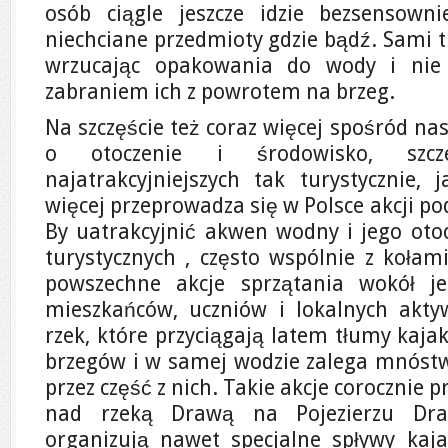
osób ciągle jeszcze idzie bezsensowni
niechciane przedmioty gdzie bądź. Sami tu
wrzucając opakowania do wody i nie 
zabraniem ich z powrotem na brzeg.
Na szczęście też coraz więcej spośród na
o otoczenie i środowisko, szcz
najatrakcyjniejszych tak turystycznie, 
więcej przeprowadza się w Polsce akcji p
By uatrakcyjnić akwen wodny i jego otoc
turystycznych , często wspólnie z kołam
powszechne akcje sprzątania wokół j
mieszkańców, uczniów i lokalnych akty
rzek, które przyciągają latem tłumy kaja
brzegów i w samej wodzie zalega mnóst
przez część z nich. Takie akcje corocznie
nad rzeką Drawą na Pojezierzu Draw
organizują nawet specjalne spływy ka