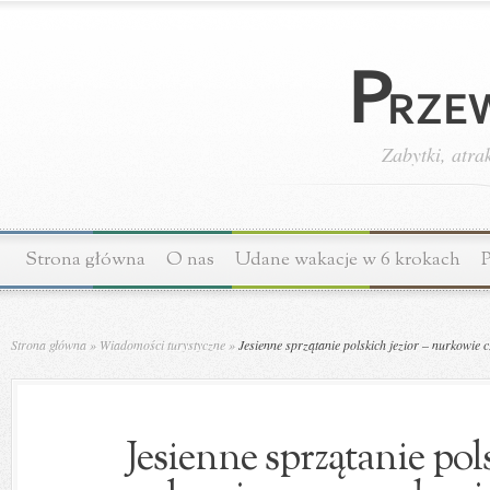
Zabytki, atra
Strona główna
O nas
Udane wakacje w 6 krokach
P
Strona główna
»
Wiadomości turystyczne
»
Jesienne sprzątanie polskich jezior – nurkowie 
Jesienne sprzątanie pols