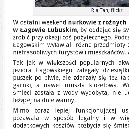
Ria Tan, flickr
W ostatni weekend
nurkowie z rożnych s
w Łagowie Lubuskim
, by oddając się
zrobić przy okazji coś pożytecznego. Pod
Łagowskim wyławiali różne przedmioty 
niefrasobliwych turystów i mieszkańców. A
Tak jak w większości popularnych ak
jeziora Łagowskiego zalegały dziesiątk
puszek po piwie, ale zdarzały się też taki
garnki, a nawet muszla klozetowa. Wi
śmieci została z wody wydobyta, nie u
leżącej na dnie wanny.
Mimo coraz lepiej funkcjonującej us
pozawala w sposób legalny i w więk
dodatkowych kosztów pozbycia się śmieci