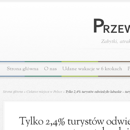
Zabytki, atra
Strona główna
O nas
Udane wakacje w 6 krokach
P
Strona główna
»
Ciekawe miejsca w Polsce
»
Tylko 2,4% turystów odwiedziło lubuskie – tur
Tylko 2,4% turystów odwie