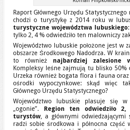
Roman Filipkowski/flic
Raport Głównego Urzędu Statystycznego ni
chodzi o turystykę z 2014 roku w lub
turystyczne województwa lubuskiego
tylko 2, 4 % odwiedziło ten malowniczy zak
Województwo lubuskie położone jest w za
obszarze Środkowego Nadodrza. W krainie
to również
najbardziej zalesione
Kompleksy leśne zajmują tu blisko 50% 
Urzeka również bogata flora i fauna ora
ośrodki wypoczynkowe: skąd więc tak
Głównego Urzędu Statystycznego?
Województwo lubuskie plasuje się w
„ogonie”.
Region ten odwiedziło 2,
turystów
, a głównymi odwiedzającymi s
radzi sobie środkowa i północna część 