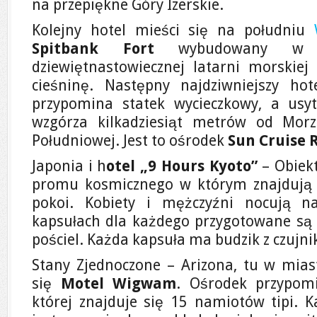
na przepiękne Góry Izerskie.
Kolejny hotel mieści się na południu
Spitbank Fort
wybudowany w c
dziewiętnastowiecznej latarni morskie
cieśninę. Następny najdziwniejszy hot
przypomina statek wycieczkowy, a usyt
wzgórza kilkadziesiąt metrów od Mor
Południowej. Jest to ośrodek
Sun Cruise 
Japonia i h
otel „9 Hours Kyoto”
– Obiekt
promu kosmicznego w którym znajdują s
pokoi. Kobiety i mężczyźni nocują n
kapsułach dla każdego przygotowane są s
pościel. Każda kapsuła ma budzik z czujni
Stany Zjednoczone – Arizona, tu w mias
się
Motel Wigwam
. Ośrodek przypom
której znajduje się 15 namiotów tipi.