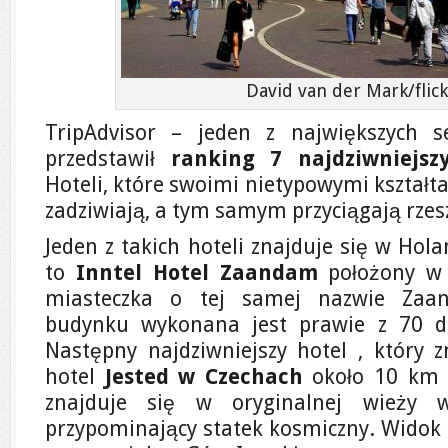
David van der Mark/flic
TripAdvisor – jeden z największych s
przedstawił
ranking 7 najdziwniejsz
Hoteli, które swoimi nietypowymi kształt
zadziwiają, a tym samym przyciągają rzes
Jeden z takich hoteli znajduje się w Hola
to
Inntel Hotel Zaandam
położony w 
miasteczka o tej samej nazwie Zaan
budynku wykonana jest prawie z 70 d
Następny najdziwniejszy hotel , który z
hotel
Jested w Czechach
około 10 km o
znajduje się w oryginalnej wieży w 
przypominający statek kosmiczny. Widok z