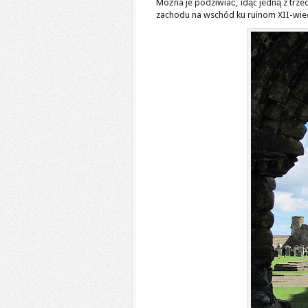
Można je podziwiać, idąc jedną z trzec
zachodu na wschód ku ruinom XII-wieczn