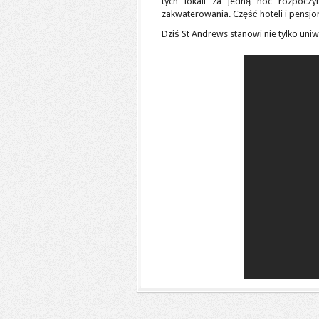
tych lokali za jedną noc rozpocz
zakwaterowania. Część hoteli i pensjo
Dziś St Andrews stanowi nie tylko uniw