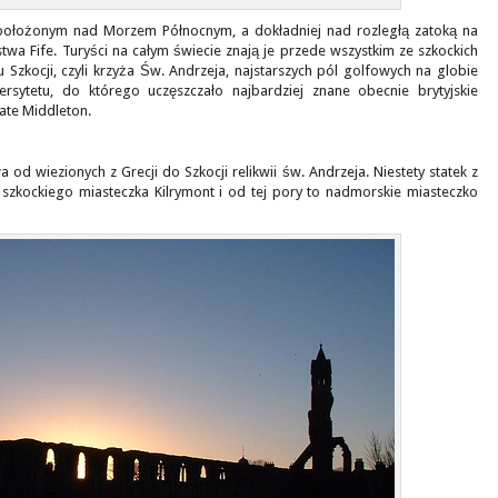
 położonym nad Morzem Północnym, a dokładniej nad rozległą zatoką na
a Fife. Turyści na całym świecie znają je przede wszystkim ze szkockich
 Szkocji, czyli krzyża Św. Andrzeja, najstarszych pól golfowych na globie
ersytetu, do którego uczęszczało najbardziej znane obecnie brytyjskie
Kate Middleton.
d wiezionych z Grecji do Szkocji relikwii św. Andrzeja. Niestety statek z
 szkockiego miasteczka Kilrymont i od tej pory to nadmorskie miasteczko