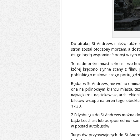
Do atrakcji St Andrews należą także
stron został otoczony morzem, a dos
długo będą wspominać pobyt w tym ob
To nadmorskie miasteczko na wschod
której kręcono słynne sceny z film
pobliskiego malowniczego portu, gdzi
Będąc w St Andrews, nie wolno ominąć 
ona na północnym krańcu miasta, tuż
największą i najciekawszą architektonic
biletów wstępu na teren tego obiekt
17:30.
Z Edynburga do St Andrews można dos
bądź Leuchars lub bezpośrednio- sa
w postaci autobusów.
Turystów przybywających do St Andre