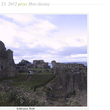
s 23, 2012
przez
Hreczkosiej
bsktcase, flickr