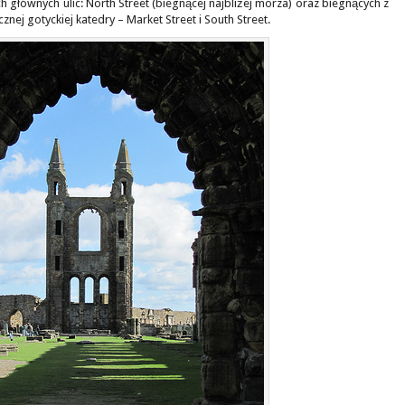
h głównych ulic: North Street (biegnącej najbliżej morza) oraz biegnących z
ej gotyckiej katedry – Market Street i South Street.