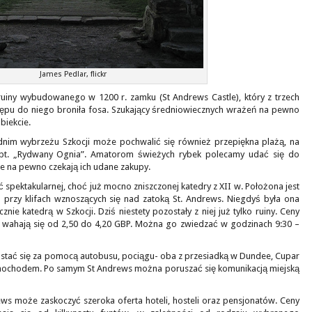
James Pedlar, flickr
 ruiny wybudowanego w 1200 r. zamku (St Andrews Castle), który z trzech
tępu do niego broniła fosa. Szukający średniowiecznych wrażeń na pewno
iekcie.
nim wybrzeżu Szkocji może pochwalić się również przepiękna plażą, na
u pt. „Rydwany Ognia”. Amatorom świeżych rybek polecamy udać się do
e na pewno czekają ich udane zakupy.
spektakularnej, choć już mocno zniszczonej katedry z XII w. Położona jest
 przy klifach wznoszących się nad zatoką St. Andrews. Niegdyś była ona
znie katedrą w Szkocji. Dziś niestety pozostały z niej już tylko ruiny. Ceny
u wahają się od 2,50 do 4,20 GBP. Można go zwiedzać w godzinach 9:30 –
tać się za pomocą autobusu, pociągu- oba z przesiadką w Dundee, Cupar
mochodem. Po samym St Andrews można poruszać się komunikacją miejską
ws może zaskoczyć szeroka oferta hoteli, hosteli oraz pensjonatów. Ceny