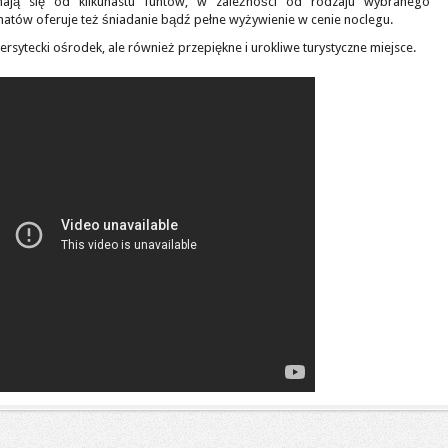
ynają się od kilkunastu funtów, w zależności od rodzaju wybranego
natów oferuje też śniadanie bądź pełne wyżywienie w cenie noclegu.
ersytecki ośrodek, ale również przepiękne i urokliwe turystyczne miejsce.