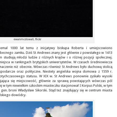
ewanmcdowall, flickr
emal 1000 lat temu z inicjatywy biskupa Roberta i umiejscowiono
becnego zamku. Dziś St Andrews znany jest głównie z powstałego w 1413
m studiują młodzi ludzie z różnych krajów i o różnej pozycji społecznej.
miejsca w rankingach brytyjskich uniwersytetów. W czasach średniowiecza
 znaczenie niż obecnie. Wówczas również St Andrews było duchową stolicą
podarcze oraz polityczne. Niestety angielska wojna domowa z 1559 r.
 dotychczasowego statusu. W XIX w. St Andrews ponownie zyskało wysoki
zwijająca się miejscowość, głównie za sprawą powstających wówczas pól
j w tym niewielkim szkockim miasteczku stacjonował I Korpus Polski, w tym
en. broni Władysław Sikorski. Stąd też znajdujący się w centrum miasta
lskiego dowódcy.