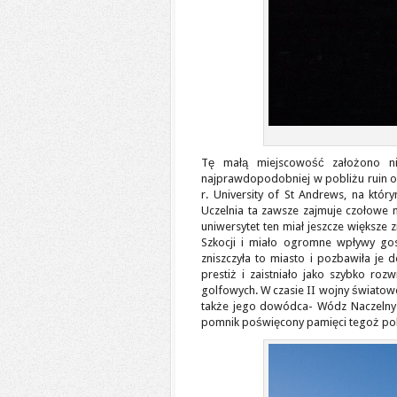
Tę małą miejscowość założono ni
najprawdopodobniej w pobliżu ruin o
r. University of St Andrews, na który
Uczelnia ta zawsze zajmuje czołowe 
uniwersytet ten miał jeszcze większe
Szkocji i miało ogromne wpływy gos
zniszczyła to miasto i pozbawiła je
prestiż i zaistniało jako szybko ro
golfowych. W czasie II wojny światowe
także jego dowódca- Wódz Naczelny g
pomnik poświęcony pamięci tegoż po