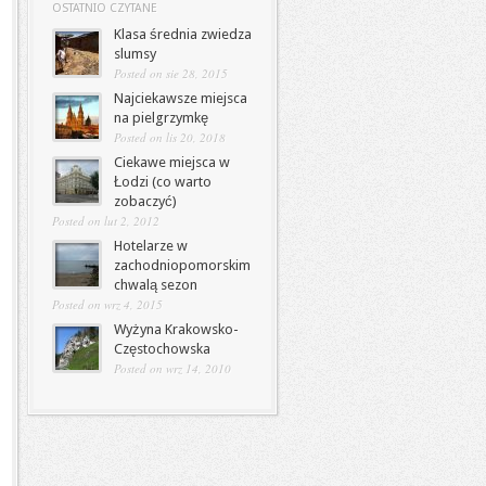
OSTATNIO CZYTANE
Klasa średnia zwiedza
slumsy
Posted on sie 28, 2015
Najciekawsze miejsca
na pielgrzymkę
Posted on lis 20, 2018
Ciekawe miejsca w
Łodzi (co warto
zobaczyć)
Posted on lut 2, 2012
Hotelarze w
zachodniopomorskim
chwalą sezon
Posted on wrz 4, 2015
Wyżyna Krakowsko-
Częstochowska
Posted on wrz 14, 2010