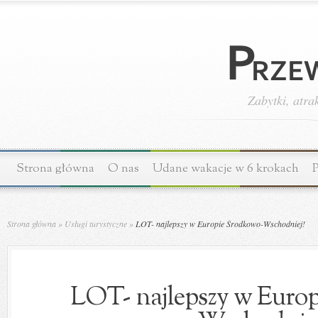
Zabytki, atra
Strona główna
O nas
Udane wakacje w 6 krokach
P
Strona główna
»
Usługi turystyczne
»
LOT- najlepszy w Europie Środkowo-Wschodniej!
LOT- najlepszy w Euro