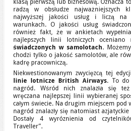
klasą pierwszą lub biznesową. Oznacza to
radzą w obsłudze najważniejszych kl
najwyższej jakości usług i liczą n
warunkach. O jakości usług świadczo
również fakt, że w ankietach wypełn
najlepszych linii lotniczych ocenian
świadczonych w samolotach
. Możemy
chodzi tylko o jakość samolotów, ale ró
kadrę pracowniczą.
Niekwestionowanym zwycięzcą tej edycj
linie lotnicze British Airways
. To do
nagród. Wśród nich znalazła się też 
wręczana najlepszej linii wybieranej spo
całym świecie. Na drugim miejscem pod w
nagród znalazły się natomiast azjatyckie
Dostały 4 wyróznienia od czytelnik
Traveller”.