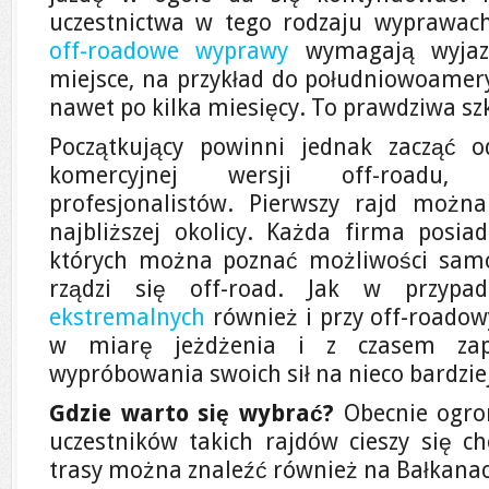
uczestnictwa w tego rodzaju wyprawach
off-roadowe wyprawy
wymagają wyjazd
miejsce, na przykład do południowoamery
nawet po kilka miesięcy. To prawdziwa szk
Początkujący powinni jednak zacząć o
komercyjnej wersji off-roadu, 
profesjonalistów. Pierwszy rajd moż
najbliższej okolicy. Każda firma posi
których można poznać możliwości samo
rządzi się off-road. Jak w przypa
ekstremalnych
również i przy off-roadow
w miarę jeżdżenia i z czasem zap
wypróbowania swoich sił na nieco bardzi
Gdzie warto się wybrać?
Obecnie ogro
uczestników takich rajdów cieszy się ch
trasy można znaleźć również na Bałkanach