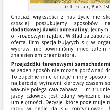
(z:flickr.com; Phil’s 1st
Chociaż większości z nas życie nie ską
częściej poszukujemy sposobów
dodatkowej dawki adrenaliny
. Jednym 
off-roadowym rajdzie. W ślad za zapotrz
oferta firm specjalizujących się w org
wypraw, nie powinniśmy mieć zatem 
znalezieniem organizatora.
Przejażdżki terenowymi samochodami
w żaden sposób nie można porównać do 
To zupełnie inne emocje i inny sposób
najbardziej wytrawni kierowcy czasem so
właśnie polega cała zabawa – im trudniej
jazdy człowiek jest zdany wyłącznie n
umiejętności. Decyzje, które podejmuje 
jazdę w ogóle da się kontynuować. 