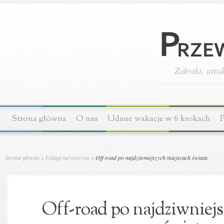
Zabytki, atra
Strona główna
O nas
Udane wakacje w 6 krokach
P
Strona główna
»
Usługi turystyczne
»
Off-road po najdziwniejszych miejscach świata
Off-road po najdziwniejs