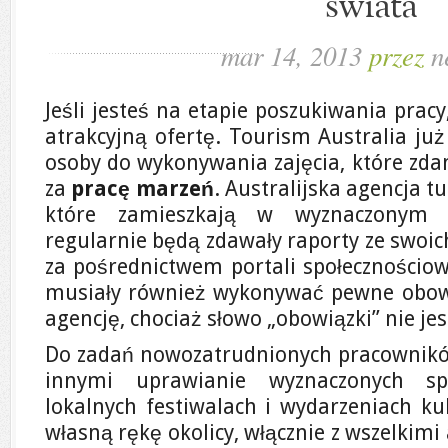
świata
mar 14, 2013
przez
n
Jeśli jesteś na etapie poszukiwania prac
atrakcyjną ofertę. Tourism Australia już
osoby do wykonywania zajęcia, które zda
za
pracę marzeń
. Australijska agencja t
które zamieszkają w wyznaczonym 
regularnie będą zdawały raporty ze swoi
za pośrednictwem portali społecznościow
musiały również wykonywać pewne obowi
agencję, chociaż słowo „obowiązki” nie jest
Do zadań nowozatrudnionych pracownikó
innymi uprawianie wyznaczonych sp
lokalnych festiwalach i wydarzeniach ku
własną rękę okolicy, włącznie z wszelkimi