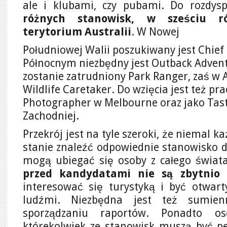
ale i klubami, czy pubami. Do rozdy
różnych stanowisk, w sześciu r
terytorium Australii
. W Nowej
Południowej Walii poszukiwany jest Chief
Północnym niezbędny jest Outback Adven
zostanie zatrudniony Park Ranger, zaś w A
Wildlife Caretaker. Do wzięcia jest też pra
Photographer w Melbourne oraz jako Tast
Zachodniej.
Przekrój jest na tyle szeroki, że niemal k
stanie znaleźć odpowiednie stanowisko d
mogą ubiegać się osoby z całego świat
przed kandydatami nie są zbytnio
interesować się turystyką i być otwar
ludźmi. Niezbędna jest też sumie
sporządzaniu raportów. Ponadto o
którekolwiek ze stanowisk muszą być peł