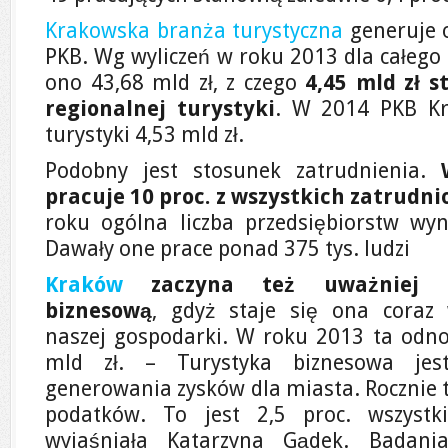
Krakowska branża turystyczna
generuje o
PKB. Wg wyliczeń w roku 2013 dla całego
ono 43,68 mld zł, z czego
4,45 mld zł s
regionalnej turystyki
. W 2014 PKB Kr
turystyki 4,53 mld zł.
Podobny jest stosunek zatrudnienia.
pracuje 10 proc. z wszystkich zatrudn
roku ogólna liczba przedsiębiorstw wyn
Dawały one prace ponad 375 tys. ludzi
Kraków
zaczyna też uważniej an
biznesową
, gdyż staje się ona coraz
naszej gospodarki. W roku 2013 ta odno
mld zł. – Turystyka biznesowa je
generowania zysków dla miasta. Rocznie t
podatków. To jest 2,5 proc. wszyst
wyjaśniała Katarzyna Gądek. Badani