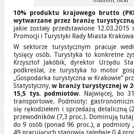
msomm, flickr
10% produktu krajowego brutto (PKB
wytwarzane przez branżę turystyczn
jakie zostały przedstawione 12.03.2015 
Promocji i Turystyki Rady Miasta Krakowa
W sektorze turystycznym pracuje wed
tysięcy osób. Turystyka to konkretne zys
Krzysztof Jakóbik, dyrektor Urzędu St
podkreślał, że turystyka to motor gos
„Gospodarka turystyczna w Krakowie” pr
Statystyczny,
w branży turystycznej w 20
15,5 tys. podmiotów
. Najwięcej, bo 3
transportowe. Podmioty: gastronomiczne
się rękodziełem i sprzedażą detaliczną (2
przewodników (7,3 proc.). Dominują tutaj
do 9 osób (ponad 96 proc.), a podmioty „
49 pracujących stanowią zaledwie 0,4 proc