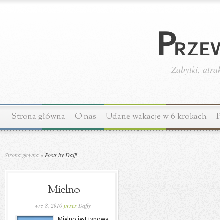
Zabytki, atra
Strona główna
O nas
Udane wakacje w 6 krokach
P
Strona główna
»
Posts by Daffy
Mielno
wrz 8, 2010
przez
Daffy
Mielno jest typową