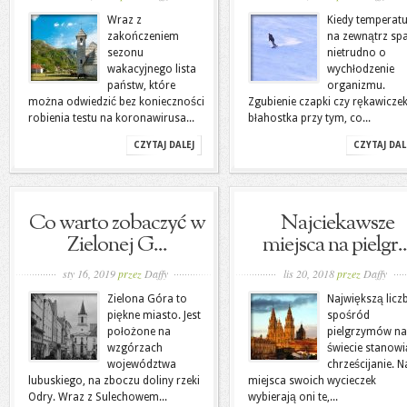
Wraz z
Kiedy temperat
zakończeniem
na zewnątrz sp
sezonu
nietrudno o
wakacyjnego lista
wychłodzenie
państw, które
organizmu.
można odwiedzić bez konieczności
Zgubienie czapki czy rękawiczek
robienia testu na koronawirusa...
błahostka przy tym, co...
CZYTAJ DALEJ
CZYTAJ DAL
Co warto zobaczyć w
Najciekawsze
Zielonej G...
miejsca na pielgr..
sty 16, 2019
przez
Daffy
lis 20, 2018
przez
Daffy
Zielona Góra to
Największą licz
piękne miasto. Jest
spośród
położone na
pielgrzymów na
wzgórzach
świecie stanowi
województwa
chrześcijanie. N
lubuskiego, na zboczu doliny rzeki
miejsca swoich wycieczek
Odry. Wraz z Sulechowem...
wybierają oni te,...