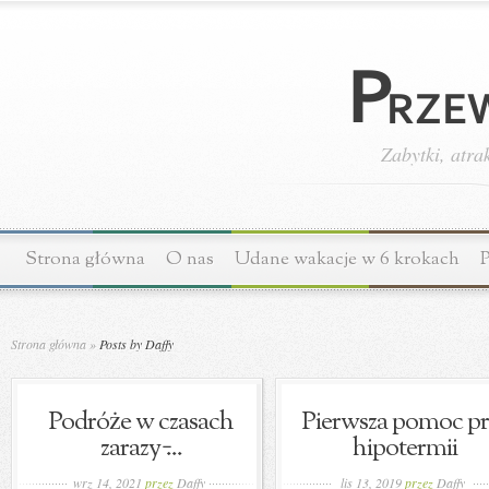
Zabytki, atra
Strona główna
O nas
Udane wakacje w 6 krokach
P
Strona główna
»
Posts by Daffy
Podróże w czasach
Pierwsza pomoc pr
zarazy ̵...
hipotermii
wrz 14, 2021
przez
Daffy
lis 13, 2019
przez
Daffy