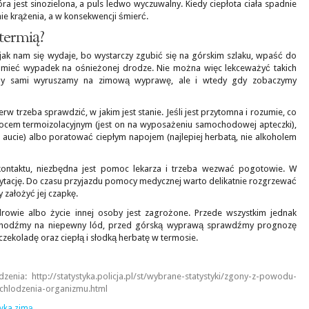
ra jest sinozielona, a puls ledwo wyczuwalny. Kiedy ciepłota ciała spadnie
ie krążenia, a w konsekwencji śmierć.
termią?
 jak nam się wydaje, bo wystarczy zgubić się na górskim szlaku, wpaść do
mieć wypadek na ośnieżonej drodze. Nie można więc lekceważyć takich
dy sami wyruszamy na zimową wyprawę, ale i wtedy gdy zobaczymy
w trzeba sprawdzić, w jakim jest stanie. Jeśli jest przytomna i rozumie, co
 kocem termoizolacyjnym (jest on na wyposażeniu samochodowej apteczki),
 aucie) albo poratować ciepłym napojem (najlepiej herbatą, nie alkoholem
kontaktu, niezbędna jest pomoc lekarza i trzeba wezwać pogotowie. W
ytację. Do czasu przyjazdu pomocy medycznej warto delikatnie rozgrzewać
y założyć jej czapkę.
rowie albo życie innej osoby jest zagrożone. Przede wszystkim jednak
wchodźmy na niepewny lód, przed górską wyprawą sprawdźmy prognozę
zekoladę oraz ciepłą i słodką herbatę w termosie.
nia: http://statystyka.policja.pl/st/wybrane-statystyki/zgony-z-powodu-
hlodzenia-organizmu.html
tyka zimą