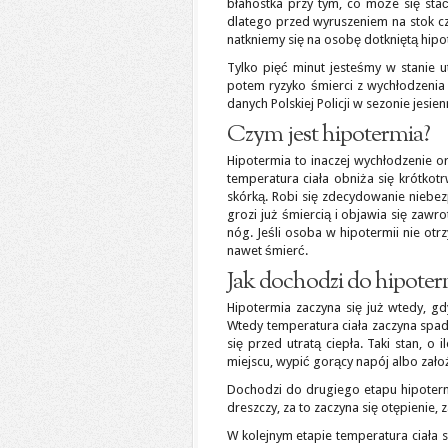
błahostka przy tym, co może się sta
dlatego przed wyruszeniem na stok czy
natkniemy się na osobę dotkniętą hipo
Tylko pięć minut jesteśmy w stanie 
potem ryzyko śmierci z wychłodzenia d
danych Polskiej Policji w sezonie jes
Czym jest hipotermia?
Hipotermia to inaczej wychłodzenie o
temperatura ciała obniża się krótkotrw
skórką. Robi się zdecydowanie niebezpi
grozi już śmiercią i objawia się zawr
nóg. Jeśli osoba w hipotermii nie o
nawet śmierć.
Jak dochodzi do hipoter
Hipotermia zaczyna się już wtedy, g
Wtedy temperatura ciała zaczyna spa
się przed utratą ciepła. Taki stan, o 
miejscu, wypić gorący napój albo zał
Dochodzi do drugiego etapu hipotermi
dreszczy, za to zaczyna się otępienie,
W kolejnym etapie temperatura ciała s