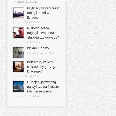
OSTATNIO CZYTANE
Brytyjscy turyści coraz
mniej lubiani w
Europie
Posted on lip 14, 2014
Niebezpieczna
turystyka wojenna –
głupota czy odwaga?
Posted on cze 27, 2013
Piękno Odessy
Posted on gru 9, 2013
Polski turysta jest
traktowany gorzej.
Dlaczego?
Posted on sie 20, 2013
Dubaj: tu powstaną
najwyższe na świecie
bliźniacze wieże
Posted on lis 16, 2014