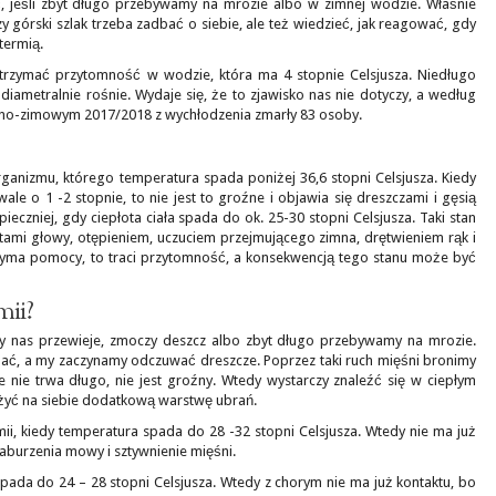
ć, jeśli zbyt długo przebywamy na mrozie albo w zimnej wodzie. Właśnie
 górski szlak trzeba zadbać o siebie, ale też wiedzieć, jak reagować, gdy
termią.
utrzymać przytomność w wodzie, która ma 4 stopnie Celsjusza. Niedługo
iametralnie rośnie. Wydaje się, że to zjawisko nas nie dotyczy, a według
ienno-zimowym 2017/2018 z wychłodzenia zmarły 83 osoby.
rganizmu, którego temperatura spada poniżej 36,6 stopni Celsjusza. Kiedy
ale o 1 -2 stopnie, to nie jest to groźne i objawia się dreszczami i gęsią
eczniej, gdy ciepłota ciała spada do ok. 25-30 stopni Celsjusza. Taki stan
otami głowy, otępieniem, uczuciem przejmującego zimna, drętwieniem rąk i
trzyma pomocy, to traci przytomność, a konsekwencją tego stanu może być
mii?
dy nas przewieje, zmoczy deszcz albo zbyt długo przebywamy na mrozie.
dać, a my zaczynamy odczuwać dreszcze. Poprzez taki ruch mięśni bronimy
ile nie trwa długo, nie jest groźny. Wtedy wystarczy znaleźć się w ciepłym
ożyć na siebie dodatkową warstwę ubrań.
i, kiedy temperatura spada do 28 -32 stopni Celsjusza. Wtedy nie ma już
 zaburzenia mowy i sztywnienie mięśni.
pada do 24 – 28 stopni Celsjusza. Wtedy z chorym nie ma już kontaktu, bo