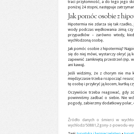
traci przytomność, a do tego jego skó
poniżej 24 stopni, następuje zatrzyman
Jak pomóc osobie z hipo
Hipotermia nie zdarza się tak rzadko,
wody podczas wędkowania zimą czy 
przypadków – zarówno wtedy, kie
wychłodzoną osobę.
Jak pomóc osobie z hipotermią? Najpier
się do niej mówi, wystarczy okryć ją
zapewnić zamkniętą przestrzeń (np. w
ani kawą).
Jeśli widzimy, że z chorym nie ma 
międzyczasie trzeba rozpocząć resusc
tę osobę i przykryć ją kocem, kurtką cz
Oczywiście trzeba reagować, gdy zd
powinniśmy zadbać o siebie. Nie 
pogody, zabierzmy dodatkowy polar, c
Źródło danych o śmierci w wychłodze
wychlodz/50881,Zgony-z-powodu-wyc
Tagi:
turystyka i bezpieczeństwo
•
turys