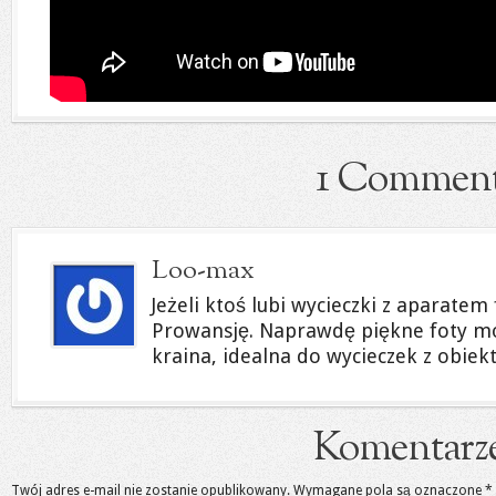
1 Commen
Loo-max
Jeżeli ktoś lubi wycieczki z aparate
Prowansję. Naprawdę piękne foty mo
kraina, idealna do wycieczek z obiek
Komentarz
Twój adres e-mail nie zostanie opublikowany.
Wymagane pola są oznaczone
*