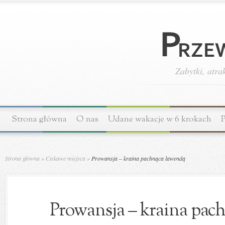
Zabytki, atra
Strona główna
O nas
Udane wakacje w 6 krokach
P
Strona główna
»
Ciekawe miejsca
»
Prowansja – kraina pachnąca lawendą
Prowansja – kraina pac