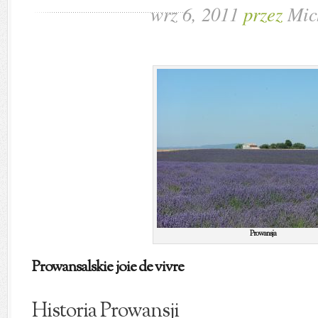
wrz 6, 2011
przez
Mic
Prowansja
Prowansalskie joie de vivre
Historia Prowansji