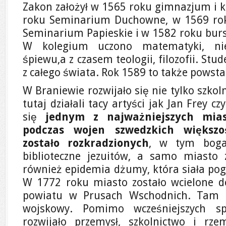
Zakon założył w 1565 roku gimnazjum i k
roku Seminarium Duchowne, w 1569 rok
Seminarium Papieskie i w 1582 roku burs
W kolegium uczono matematyki, niem
śpiewu,a z czasem teologii, filozofii. Stu
z całego świata. Rok 1589 to także powsta
W Braniewie rozwijało się nie tylko szkoln
tutaj działali tacy artyści jak Jan Frey c
się
jednym z najważniejszych mi
podczas wojen szwedzkich większ
zostało rozkradzionych
, w tym boga
biblioteczne jezuitów, a samo miasto 
również epidemia dżumy, która siała p
W 1772 roku miasto zostało wcielone do 
powiatu w Prusach Wschodnich. Tam te
wojskowy. Pomimo wcześniejszych sp
rozwijało przemysł, szkolnictwo i r