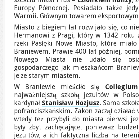
Europy Północnej. Posiadało także jed
Warmii. Głównym towarem eksportowym b
Miasto z biegiem lat rozwijało się, co n
Hermanowi z Pragi, który w 1342 roku 
rzeki Pasłęki Nowe Miasto, które miał
Braniewem. Prawie 400 lat później, po
Nowego Miasta nie udało się osią
gospodarczego jak mieszkańcom Braniew
je ze starym miastem.
W Braniewie mieściło się
Collegiu
najważniejszą szkołą jezuitów w Polsc
kardynał
Stanisław Hozjusz
. Sama szkoła
pofranciszkańskim. Zakon zaczął działać
wtedy też przybyli do miasta pierwsi je
były zbyt zachęcające, ponieważ budże
jezuitów, a ich faktyczna liczba na teren