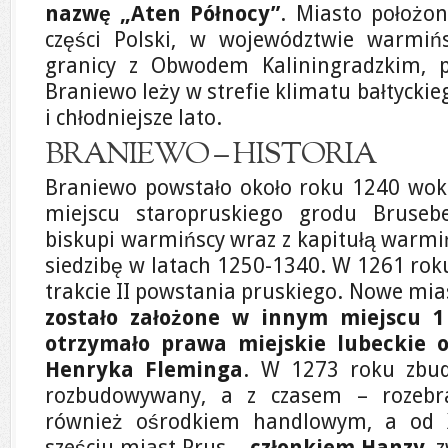
nazwę „Aten Północy”
. Miasto położo
części Polski, w województwie warmiń
granicy z Obwodem Kaliningradzkim, pr
Braniewo leży w strefie klimatu bałtyckie
i chłodniejsze lato.
BRANIEWO – HISTORIA
Braniewo powstało około roku 1240 wok
miejscu staropruskiego grodu Bruseb
biskupi warmińscy wraz z kapitułą warmi
siedzibę w latach 1250-1340. W 1261 roku
trakcie II powstania pruskiego. Nowe mi
zostało założone w innym miejscu 1
otrzymało prawa miejskie lubeckie 
Henryka Fleminga
. W 1273 roku zbud
rozbudowywany, a z czasem – rozebra
również ośrodkiem handlowym, a od X
sześciu miast Prus –
członkiem Hanzy
, 