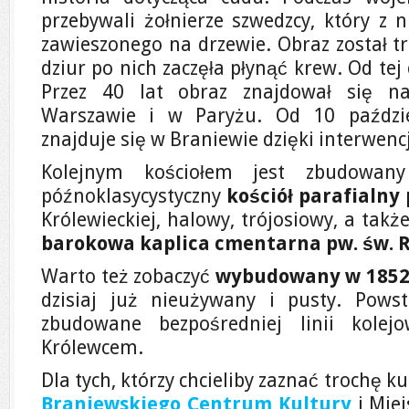
przebywali żołnierze szwedzcy, który z 
zawieszonego na drzewie. Obraz został tra
dziur po nich zaczęła płynąć krew. Od tej 
Przez 40 lat obraz znajdował się 
Warszawie i w Paryżu. Od 10 paździ
znajduje się w Braniewie dzięki interwencj
Kolejnym kościołem jest zbudowan
późnoklasycystyczny
kościół parafialny
Królewieckiej, halowy, trójosiowy, a ta
barokowa kaplica cmentarna pw. św. 
Warto też zobaczyć
wybudowany w 1852 
dzisiaj już nieużywany i pusty. Pow
zbudowane bezpośredniej linii kolej
Królewcem.
Dla tych, którzy chcieliby zaznać trochę k
Braniewskiego Centrum Kultury
i Miej