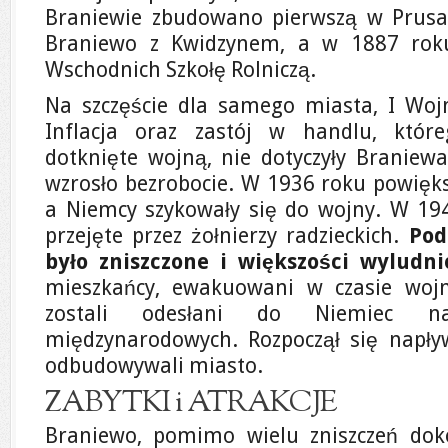
Braniewie zbudowano pierwszą w Prusac
Braniewo z Kwidzynem, a w 1887 rok
Wschodnich Szkołę Rolniczą.
Na szczęście dla samego miasta, I Woj
Inflacja oraz zastój w handlu, któr
dotknięte wojną, nie dotyczyły Braniewa
wzrosło bezrobocie. W 1936 roku powięk
a Niemcy szykowały się do wojny. W 19
przejęte przez żołnierzy radzieckich.
Pod
było zniszczone i większości wyludn
mieszkańcy, ewakuowani w czasie wojny
zostali odesłani do Niemiec n
międzynarodowych. Rozpoczął się napły
odbudowywali miasto.
ZABYTKI i ATRAKCJE
Braniewo, pomimo wielu zniszczeń dok