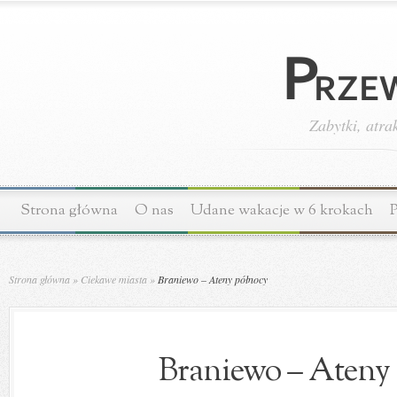
Zabytki, atra
Strona główna
O nas
Udane wakacje w 6 krokach
P
Strona główna
»
Ciekawe miasta
»
Braniewo – Ateny północy
Braniewo – Ateny