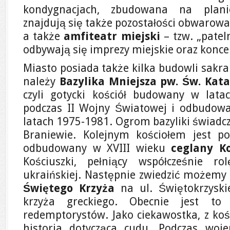
kondygnacjach, zbudowana na plani
znajdują się także pozostałości obwarowa
a także
amfiteatr miejski
– tzw. „patel
odbywają się imprezy miejskie oraz konce
Miasto posiada także kilka budowli sakra
należy
Bazylika Mniejsza pw. Św. Kat
czyli gotycki kościół budowany w lata
podczas II Wojny Światowej i odbudow
latach 1975-1981. Ogrom bazyliki świadcz
Braniewie. Kolejnym kościołem jest p
odbudowany w XVIII wieku
ceglany Ko
Kościuszki, pełniący współcześnie rol
ukraińskiej. Następnie zwiedzić możem
Świętego Krzyża
na ul. Świętokrzyski
krzyża greckiego. Obecnie jest to 
redemptorystów. Jako ciekawostka, z koś
historia dotycząca cudu. Podczas woj