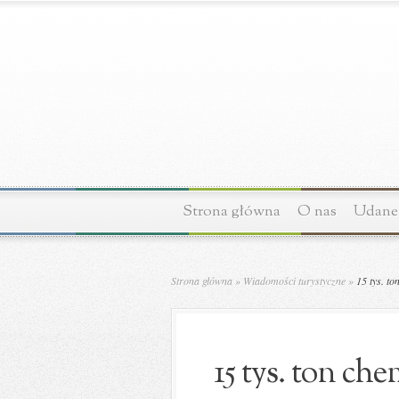
Strona główna
O nas
Udane 
Strona główna
»
Wiadomości turystyczne
»
15 tys. to
15 tys. ton ch