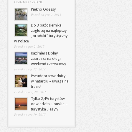
OSTATNIO CZYTANE
Piękno Odessy
Posted on gru 9, 2013
Do 3 października
zagłosuj na najlepszy
„produkt” turystyczny
w Polsce
Posted on paź 2, 2015
Kazimierz Dolny
zaprasza na długi
weekend czerwcowy
Posted on cze 17, 2014
Pseudoprzewodnicy
w natarciu – uwaga na
trasie!
Posted on maj 20, 2015
Tylko 2,4% turystów
odwiedziło lubuskie –
turystyka „leży”?
Posted on cze 19, 2015