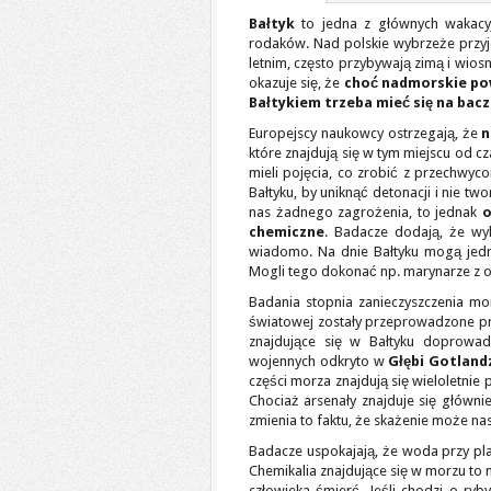
Bałtyk
to jedna z głównych wakacyj
rodaków. Nad polskie wybrzeże przyjeż
letnim, często przybywają zimą i wios
okazuje się, że
choć nadmorskie pow
Bałtykiem trzeba mieć się na bac
Europejscy naukowcy ostrzegają, że
n
które znajdują się w tym miejscu od cz
mieli pojęcia, co zrobić z przechwyco
Bałtyku, by uniknąć detonacji i nie tw
nas żadnego zagrożenia, to jednak
o
chemiczne
. Badacze dodają, że wyl
wiadomo. Na dnie Bałtyku mogą jednak
Mogli tego dokonać np. marynarze z o
Badania stopnia zanieczyszczenia m
światowej zostały przeprowadzone p
znajdujące się w Bałtyku doprowa
wojennych odkryto w
Głębi Gotland
części morza znajdują się wieloletnie 
Chociaż arsenały znajduje się głównie
zmienia to faktu, że skażenie może na
Badacze uspokajają, że woda przy pla
Chemikalia znajdujące się w morzu to
człowieka śmierć. Jeśli chodzi o ry