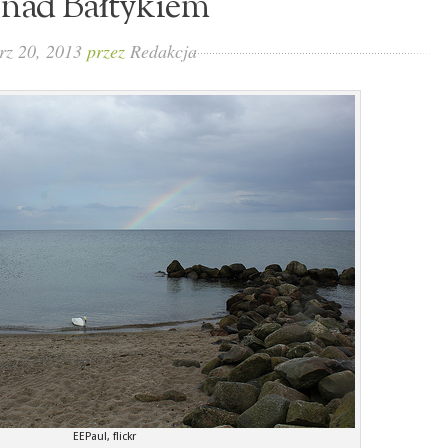
nad Bałtykiem
rz 20, 2013
przez
Redakcja
EEPaul, flickr