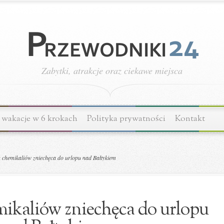
Zabytki, atrakcje oraz ciekawe miejsca
wakacje w 6 krokach
Polityka prywatności
Kontakt
n chemikaliów zniechęca do urlopu nad Bałtykiem
emikaliów zniechęca do urlopu