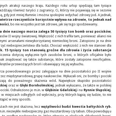
nych atrakcji naszego kraju. Każdego roku urlop spędzają tam tysiące
dżają również turyści z zagranicy. Ci, którzy nie pojawiają się w sezonie
ną, gdy jest mniej tłumnie i można spokojnie wdychać zdrowy jod. A jednak,
ietrze rzeczywiście korzystnie wpływa na zdrowie, to jednak nad
zności
, bo nie wszystko jest tak zdrowe, jak się tego spodziewamy.
a dnie naszego morza zalega 50 tysięcy ton bomb oraz pocisków
,
asów II wojny światowej. Większość z nich trafiła tam, ponieważ alianci nie
nymi arsenałami niewykorzystanej niemieckiej broni. Zatopiono je na dnie
orzyć niebezpieczeństwa dla ludzi. Chociaż większość z nich nie stanowi dla
k. 15 tysięcy ton stanowią groźne dla zdrowia i życia substancje
iczenia dotyczą wyłącznie tych zasobów broni, o których oficjalnie było
 znajdować się także substancje, które zostały zatopione nieoficjalnie.
krętów przewożących broń i obawiający się jej wybuchu.
orza powodowanego przez zalegające na dnie pozostałości po II wojnie
rzez międzynarodową grupę naukowców. Wykazali oni, że bomby i pociski
dzają do poważnego skażenia wód. Największe skupisko pozostałości
zkiej
oraz w
Głębi Bornholmskiej
, jednak wykazano, że także w polskiej
pociski. Odnaleziono je m.in. w
Głębinie Gdańskiej
i na
Rynnie Słupskiej
.
 w miejscach odległych od wybrzeży, przy których kąpią się ludzie, to nie
stąpić w inny sposób.
żach nie jest skażona, lecz
wątpliwości budzi kwestia bałtyckich ryb
.
 m.in. niezwykle niebezpieczny gaz musztardowy czy tabun. Oba powodują u
by, to według naukowców te, które pływają w okolicach składowisk broni,