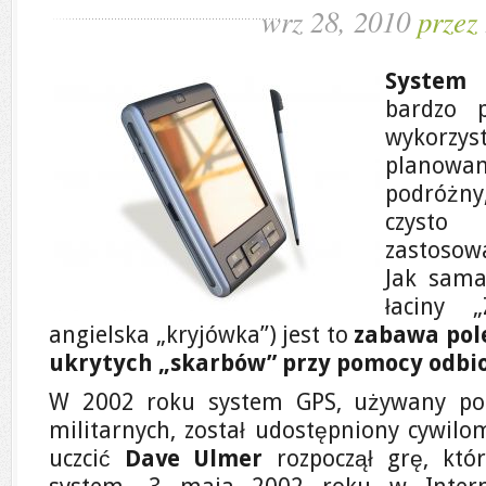
wrz 28, 2010
przez
System
bardzo 
wykorzy
planowa
podróżny
czysto
zastoso
Jak sama
łaciny 
angielska „kryjówka”) jest to
zabawa pol
ukrytych „skarbów” przy pomocy odbi
W 2002 roku system GPS, używany poc
militarnych, został udostępniony cywilo
uczcić
Dave Ulmer
rozpoczął grę, któ