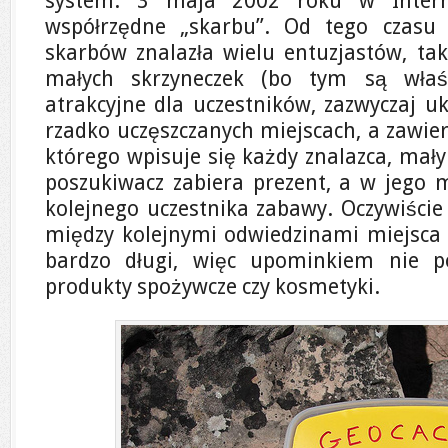
system. 3 maja 2002 roku w Interne
współrzędne „skarbu”. Od tego czasu
skarbów znalazła wielu entuzjastów, tak
małych skrzyneczek (bo tym są właś
atrakcyjne dla uczestników, zazwyczaj u
rzadko uczęszczanych miejscach, a zawier
którego wpisuje się każdy znalazca, mał
poszukiwacz zabiera prezent, a w jego m
kolejnego uczestnika zabawy. Oczywiście
między kolejnymi odwiedzinami miejsca
bardzo długi, więc upominkiem nie p
produkty spożywcze czy kosmetyki.