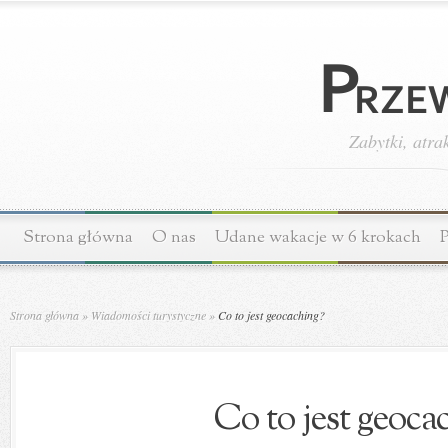
Zabytki, atra
Strona główna
O nas
Udane wakacje w 6 krokach
P
Strona główna
»
Wiadomości turystyczne
»
Co to jest geocaching?
Co to jest geoca