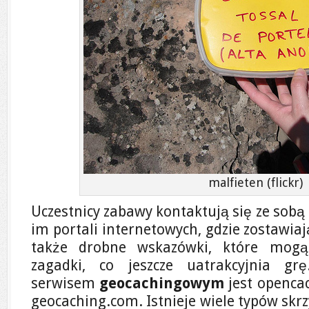
malfieten (flickr)
Uczestnicy zabawy kontaktują się ze sob
im portali internetowych, gdzie zostawia
także drobne wskazówki, które mog
zagadki, co jeszcze uatrakcyjnia gr
serwisem
geocachingowym
jest openca
geocaching.com. Istnieje wiele typów skr