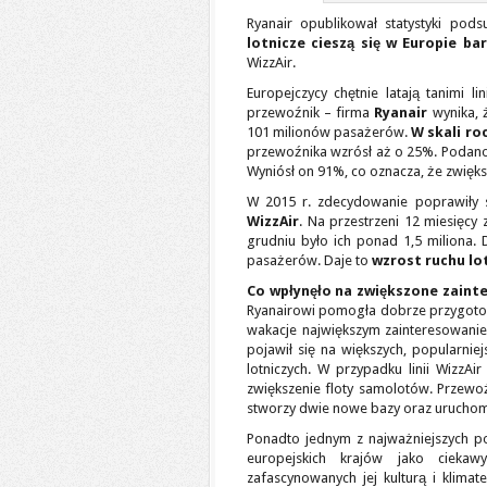
Ryanair opublikował statystyki po
lotnicze cieszą się w Europie ba
WizzAir.
Europejczycy chętnie latają tanimi li
przewoźnik – firma
Ryanair
wynika, ż
101 milionów pasażerów.
W skali ro
przewoźnika wzrósł aż o 25%. Podano
Wyniósł on 91%, co oznacza, że zwięks
W 2015 r. zdecydowanie poprawiły si
WizzAir
. Na przestrzeni 12 miesięcy
grudniu było ich ponad 1,5 miliona. 
pasażerów. Daje to
wzrost ruchu lo
Co wpłynęło na zwiększone zainter
Ryanairowi pomogła dobrze przygotow
wakacje największym zainteresowani
pojawił się na większych, popularnie
lotniczych. W przypadku linii Wizz
zwiększenie floty samolotów. Przewo
stworzy dwie nowe bazy oraz uruchom
Ponadto jednym z najważniejszych p
europejskich krajów jako cieka
zafascynowanych jej kulturą i klima