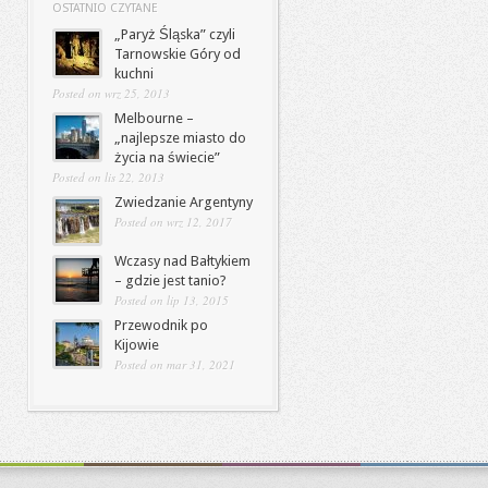
OSTATNIO CZYTANE
„Paryż Śląska” czyli
Tarnowskie Góry od
kuchni
Posted on wrz 25, 2013
Melbourne –
„najlepsze miasto do
życia na świecie”
Posted on lis 22, 2013
Zwiedzanie Argentyny
Posted on wrz 12, 2017
Wczasy nad Bałtykiem
– gdzie jest tanio?
Posted on lip 13, 2015
Przewodnik po
Kijowie
Posted on mar 31, 2021