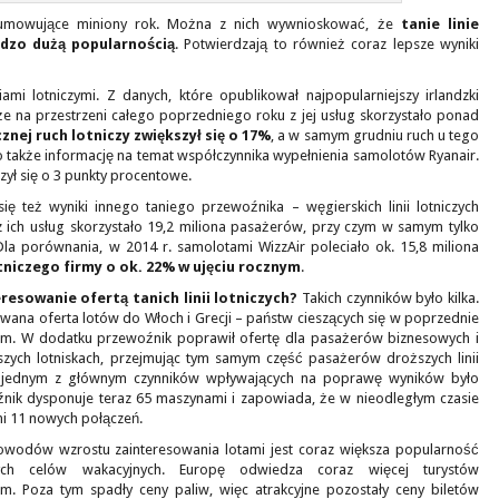
dsumowujące miniony rok. Można z nich wywnioskować, że
tanie linie
rdzo dużą popularnością
. Potwierdzają to również coraz lepsze wyniki
niami lotniczymi. Z danych, które opublikował najpopularniejszy irlandzki
e na przestrzeni całego poprzedniego roku z jej usług skorzystało ponad
cznej ruch lotniczy zwiększył się o 17%
, a w samym grudniu ruch u tego
 także informację na temat współczynnika wypełnienia samolotów Ryanair.
zył się o 3 punkty procentowe.
ę też wyniki innego taniego przewoźnika – węgierskich linii lotniczych
 z ich usług skorzystało 19,2 miliona pasażerów, przy czym w samym tylko
Dla porównania, w 2014 r. samolotami WizzAir poleciało ok. 15,8 miliona
tniczego firmy o ok. 22% w ujęciu rocznym
.
esowanie ofertą tanich linii lotniczych?
Takich czynników było kilka.
ana oferta lotów do Włoch i Grecji – państw cieszących się w poprzednie
em. W dodatku przewoźnik poprawił ofertę dla pasażerów biznesowych i
jszych lotniskach, przejmując tym samym część pasażerów droższych linii
Air jednym z głównym czynników wpływających na poprawę wyników było
źnik dysponuje teraz 65 maszynami i zapowiada, że w nieodległym czasie
i 11 nowych połączeń.
owodów wzrostu zainteresowania lotami jest coraz większa popularność
wych celów wakacyjnych. Europę odwiedza coraz więcej turystów
tem. Poza tym spadły ceny paliw, więc atrakcyjne pozostały ceny biletów