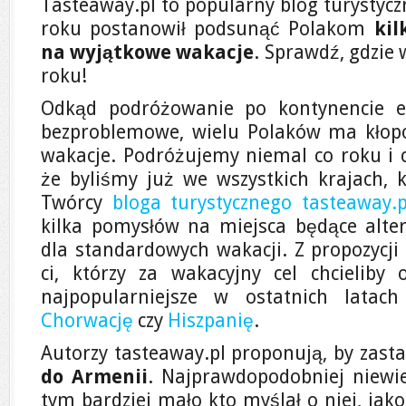
Tasteaway.pl to popularny blog turystyczn
roku postanowił podsunąć Polakom
ki
na wyjątkowe wakacje
. Sprawdź, gdzie
roku!
Odkąd podróżowanie po kontynencie e
bezproblemowe, wielu Polaków ma kłop
wakacje. Podróżujemy niemal co roku i co
że byliśmy już we wszystkich krajach, k
Twórcy
bloga turystycznego tasteaway.p
kilka pomysłów na miejsca będące alte
dla standardowych wakacji. Z propozycji
ci, którzy za wakacyjny cel chcieliby
najpopularniejsze w ostatnich latac
Chorwację
czy
Hiszpanię
.
Autorzy tasteaway.pl proponują, by zast
do Armenii
. Najprawdopodobniej niewie
tym bardziej mało kto myślał o niej, jak