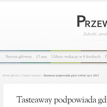
Zabytki, atra
Strona główna
O nas
Udane wakacje w 6 krokach
P
Strona główna
»
Ciekawe miejsca
»
Tasteaway podpowiada gdzie wybrać się w 2015
Tasteaway podpowiada gdz