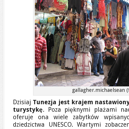
gallagher.michaelsean (f
Dzisiaj
Tunezja jest krajem nastawion
turystykę
. Poza pięknymi plażami n
oferuje ona wiele zabytków wpisany
dziedzictwa UNESCO. Wartymi zobacze