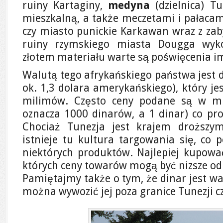
ruiny Kartaginy,
medyna
(dzielnica) T
mieszkalną, a także meczetami i pałaca
czy miasto punickie Karkawan wraz z zab
ruiny rzymskiego miasta Dougga wyk
złotem materiału warte są poświęcenia i
Walutą tego afrykańskiego państwa jest 
ok. 1,3 dolara amerykańskiego), który je
milimów. Często ceny podane są w mi
oznacza 1000 dinarów, a 1 dinar) co pr
Chociaż Tunezja jest krajem droższym
istnieje tu kultura targowania się, co 
niektórych produktów. Najlepiej kupować
których ceny towarów mogą być nizsze od
Pamiętajmy także o tym, że dinar jest wa
można wywozić jej poza granice Tunezji cz