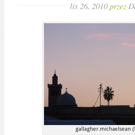
lis 26, 2010
przez
D
gallagher.michaelsean (f