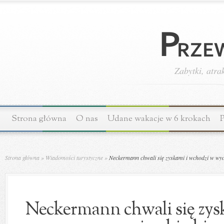
Zabytki, atra
Strona główna
O nas
Udane wakacje w 6 krokach
P
Strona główna
»
Wiadomości turystyczne
»
Neckermann chwali się zyskami i wchodzi w wyc
Neckermann chwali się zys