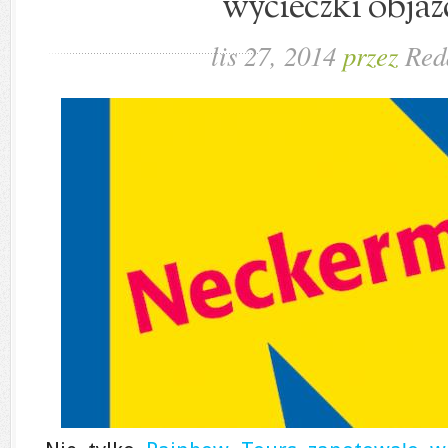
wycieczki obja
lis 27, 2014
przez
Red