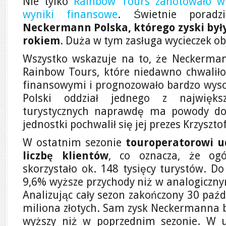
Nie tylko
Rainbow Tours zanotowało w
wyniki finansowe
. Świetnie poradz
Neckermann Polska, którego zyski były
rokiem
. Duża w tym zasługa wycieczek o
Wszystko wskazuje na to, że Neckerman
Rainbow Tours, które niedawno chwalił
finansowymi i prognozowało bardzo wysok
Polski oddział jednego z największ
turystycznych naprawdę ma powody do
jednostki pochwalił się jej prezes Krzysztof
W ostatnim sezonie
touroperatorowi u
liczbę klientów
, co oznacza, że og
skorzystało ok. 148 tysięcy turystów. D
9,6% wyższe przychody niż w analogiczny
Analizując cały sezon zakończony 30 paźdz
miliona złotych. Sam zysk Neckermanna b
wyższy niż w poprzednim sezonie. W uj