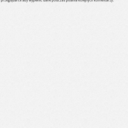
 w przeglądarce aby wypełnić dane podczas pisania kolejnych komentarzy.