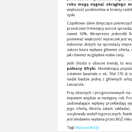
roku mogą sięgnąć okrągłego mi
większość podmiotów w branży radziła
zyski.
Cząstkowe dane dotyczące pierwszych
przestrzeni 9 miesięcy wzrost sprzedaż
nawet 30%. Wiceprezes jednostki Re
ponieważ większość wycieczek jest wy
milionów złotych na sprzedaży impre
sukces biura wpływa głównie oferta, w
jak również względnie niskie ceny.
Jeśli chodzi o obecne trendy, to wc
północy Afryki
. Niesłabnącą popul
ostatnim kwartale o ok. 70zł-170 zł, 
nadal będzie jedną z głównych urlo
Lanzarote.
Przy obecnych i prognozowanych na 
impetem wejdzie w następny rok. Prze
zadowalające wpływy przekładają się
jego ofertą. Można zatem zakładać,
oscylowały wokół tegorocznych. Rainb
jest niedawno wydana przez BGŻ reko
Tagi:
biura podróży