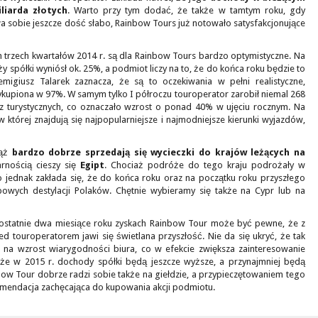
liarda złotych
. Warto przy tym dodać, że także w tamtym roku, gdy
 sobie jeszcze dość słabo, Rainbow Tours już notowało satysfakcjonujące
 trzech kwartałów 2014 r. są dla Rainbow Tours bardzo optymistyczne. Na
y spółki wyniósł ok. 25%, a podmiot liczy na to, że do końca roku będzie to
migiusz Talarek zaznacza, że są to oczekiwania w pełni realistyczne,
kupiona w 97%. W samym tylko I półroczu touroperator zarobił niemal 268
z turystycznych, co oznaczało wzrost o ponad 40% w ujęciu rocznym. Na
 której znajdują się najpopularniejsze i najmodniejsze kierunki wyjazdów,
iąż
bardzo dobrze sprzedają się wycieczki do krajów leżących na
arnością cieszy się
Egipt
. Chociaż podróże do tego kraju podrożały w
to jednak zakłada się, że do końca roku oraz na początku roku przyszłego
powych destylacji Polaków. Chętnie wybieramy się także na Cypr lub na
ostatnie dwa miesiące roku zyskach Rainbow Tour może być pewne, że z
d touroperatorem jawi się świetlana przyszłość. Nie da się ukryć, że tak
 na wzrost wiarygodności biura, co w efekcie zwiększa zainteresowanie
 że w 2015 r. dochody spółki będą jeszcze wyższe, a przynajmniej będą
ow Tour dobrze radzi sobie także na giełdzie, a przypieczętowaniem tego
mendacja zachęcająca do kupowania akcji podmiotu.