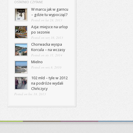
OSTATNIO CZYTANE
W marcu jak w garncu
– gdzie tu wypocząć?
Posted on lut 28, 2013
Azja: miejsce na urlop
po sezonie
Posted on wrz 16, 2013
Chorwacka wyspa
Korcula – na wczasy
Posted on sty 31, 2014
Mielno
Posted on wrz 8, 2010
102 mld – tyle w 2012
na podróże wydali
Chińczycy
Posted on kw. 18, 2013