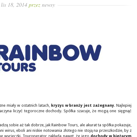
lis 18, 2014
przez
newsy
ne miały w ostatnich latach,
kryzys w branży jest zażegnany
. Najlepiej
zaczyna liczyć tegoroczne dochody. Spółka szacuje, że mogą one sięgnąć
adzą sobie aż tak dobrze, jak Rainbow Tours, ale akurat ta spółka pokazuje,
ni wirus, eboli ani niskie notowania złotego nie stoją na przeszkodzie, by z
 wycieczki. Touroperator zakłada nawet, że jego
dochody w bieżącym