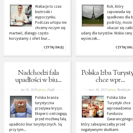
Wakacje to czas
Rok, który
beztroski i
zapowiada się
wypoczynku.
spadkowo dla b
Podczas urlopu nie
podróży, może
chcemy niczym się
okazać się całk
martwić, dlatego często
udany dla turystów. Niskie ceny
korzystamy z ofert biur...
wycieczek...
CZYTAJ DALEJ
CZYTAJ DAL
Nadchodzi fala
Polska Izba Turyst
upadłości w biu...
chce wpr...
lut 10, 2016
przez
Daffy
wrz 30, 2015
przez
Redakcja
Polska branża
Polska Izba
turystyczna
Turystyki chce
przeżywa kryzys.
wprowadzenia
Eksperci ostrzegają
Funduszu
przed możliwą falą
Gwarancyjnego
upadłości biur turystycznych. Są
który zabezpieczałby przed
przy tym...
negatywnymi skutkami