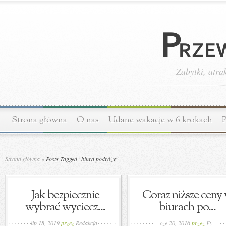
Zabytki, atra
Strona główna
O nas
Udane wakacje w 6 krokach
P
Strona główna
»
Posts Tagged
"
biura podróży"
Jak bezpiecznie
Coraz niższe ceny
wybrać wyciecz...
biurach po...
lip 18, 2019
przez
Redakcja
cze 20, 2016
przez
Fy