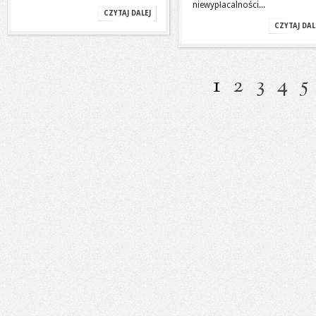
niewypłacalności...
CZYTAJ DALEJ
CZYTAJ DAL
1
2
3
4
5