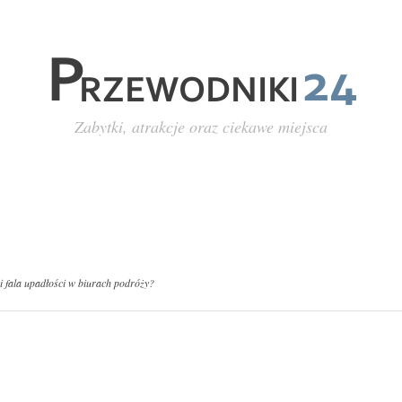
Zabytki, atrakcje oraz ciekawe miejsca
akacje w 6 krokach
Polityka prywatności
Kontakt
 fala upadłości w biurach podróży?
 upadłości w biurach podróży?