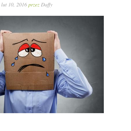
lut 10, 2016
przez
Daffy
wa kryzys. Eksperci ostrzegają przed możliwą falą upadłości biur
ani, że
część touroperatorów nie dotrwa do wakacji
. Co czeka firmy
?