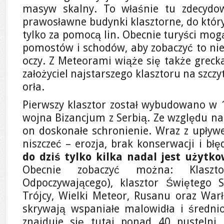
masyw skalny. To właśnie tu zdecyd
prawosławne budynki klasztorne, do któr
tylko za pomocą lin. Obecnie turyści mog
pomostów i schodów, aby zobaczyć to nie
oczy. Z Meteorami wiąże się także greck
założyciel najstarszego klasztoru na szczy
orła.
Pierwszy klasztor został wybudowano w 1
wojna Bizancjum z Serbią. Ze względu na
on doskonałe schronienie. Wraz z upływ
niszczeć – erozja, brak konserwacji i błę
do dziś tylko kilka nadal jest użyt
Obecnie zobaczyć można: Klaszt
Odpoczywającego), klasztor Świętego S
Trójcy, Wielki Meteor, Rusanu oraz Wa
skrywają wspaniałe malowidła i średni
znajduje się tutaj ponad 40 pustelni,