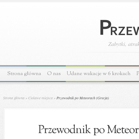
Zabytki, atra
Strona główna
O nas
Udane wakacje w 6 krokach
P
Strona główna
»
Ciekawe miejsca
»
Przewodnik po Meteorach (Grecja)
Przewodnik po Meteora