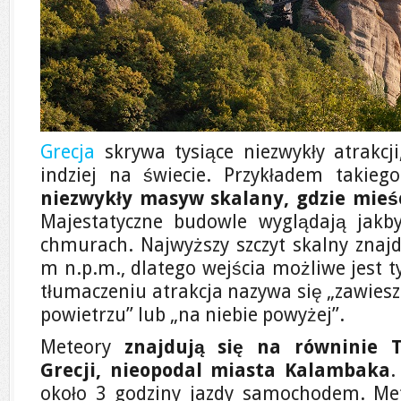
Grecja
skrywa tysiące niezwykły atrakcji
indziej na świecie. Przykładem takie
niezwykły masyw skalany, gdzie mieśc
Majestatyczne budowle wyglądają jak
chmurach. Najwyższy szczyt skalny znajd
m n.p.m., dlatego wejścia możliwe jest 
tłumaczeniu atrakcja nazywa się „zawiesz
powietrzu” lub „na niebie powyżej”.
Meteory
znajdują się na równinie T
Grecji, nieopodal miasta Kalambaka
.
około 3 godziny jazdy samochodem. Met