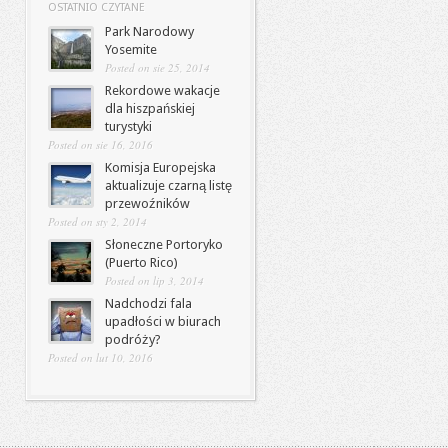
OSTATNIO CZYTANE
Park Narodowy
Yosemite
Posted on sie 25, 2014
Rekordowe wakacje
dla hiszpańskiej
turystyki
Posted on sie 16, 2016
Komisja Europejska
aktualizuje czarną listę
przewoźników
Posted on sty 2, 2014
Słoneczne Portoryko
(Puerto Rico)
Posted on lip 3, 2014
Nadchodzi fala
upadłości w biurach
podróży?
Posted on lut 10, 2016