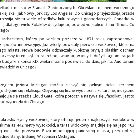
elkości miasto w Stanach Zjednoczonych. Określane mianem wietrznego
takiej skali jak Nowy Jork czy Los Angeles. Do Chicago przyjeżdżają przede
yż rozwija się tu wiele ośrodków kulturowych i gospodarczych. Ponadto w
i, dlatego wielu Polaków decyduje się odwiedzić stolicę stanu Illinois. Co
cago?
u architektom, którzy po wielkim pożarze w 1871 roku, zaproponowali
sposób innowacyjny. Już wtedy powstały pierwsze wieżowce, które na
znego miasta. Nowe budowle odznaczały kubiczną bryłą z płaskim dachem
woczesny teren szybko zaczął pojawiać się w innych dużych aglomeracjach
e budynki z końca XIX wieku można podziwiać do dziś, jak np. Auditorium
a zwiedzić w Chicago?
egiem jeziora Michigan można cieszyć się pełnym zieleni terenem
 chętnie się relaksują. Obywają się liczne wydarzenia kulturalne, muzyczne
jduje się rzeźba Cloud Gate, która potocznie nazywa się „fasolką”. Jest to
sie wycieczki do Chicago.
kreślić słynny wieżowiec, który oferuje jeden z najlepszych widoków w
ek ma aż 442 metry wysokości, a taras widokowy znajduje się na jego 103
ją nie lada przeżycie. Poza imponującą panoramą miasta, przy dobrej
ie stany: Indianę, Wisconsin i Michigan.