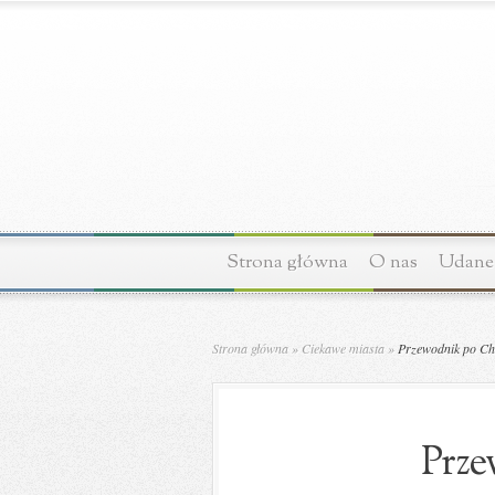
Strona główna
O nas
Udane 
Strona główna
»
Ciekawe miasta
»
Przewodnik po Ch
Prze