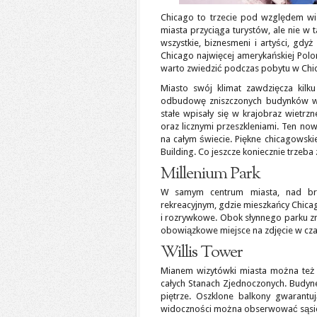
Chicago to trzecie pod względem wi
miasta przyciąga turystów, ale nie w 
wszystkie, biznesmeni i artyści, gd
Chicago najwięcej amerykańskiej Poloni
warto zwiedzić podczas pobytu w Chi
Miasto swój klimat zawdzięcza kilk
odbudowę zniszczonych budynków w 
stałe wpisały się w krajobraz wietr
oraz licznymi przeszkleniami. Ten no
na całym świecie. Piękne chicagowski
Building. Co jeszcze koniecznie trzeb
Millenium Park
W samym centrum miasta, nad brz
rekreacyjnym, gdzie mieszkańcy Chicago
i rozrywkowe. Obok słynnego parku zna
obowiązkowe miejsce na zdjęcie w cza
Willis Tower
Mianem wizytówki miasta można też o
całych Stanach Zjednoczonych. Budyn
piętrze. Oszklone balkony gwarantu
widoczności można obserwować sąsiedn