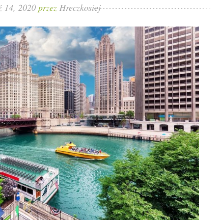
ź 14, 2020
przez
Hreczkosiej