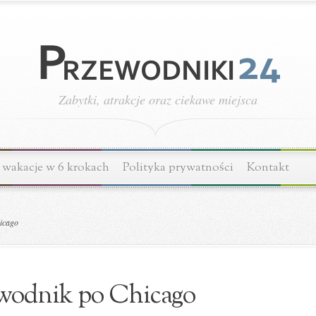
Zabytki, atrakcje oraz ciekawe miejsca
wakacje w 6 krokach
Polityka prywatności
Kontakt
icago
wodnik po Chicago