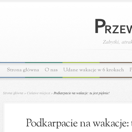
Zabytki, atra
Strona główna
O nas
Udane wakacje w 6 krokach
P
Strona główna
»
Ciekawe miejsca
»
Podkarpacie na wakacje: tu jest pięknie!
Podkarpacie na wakacje: t