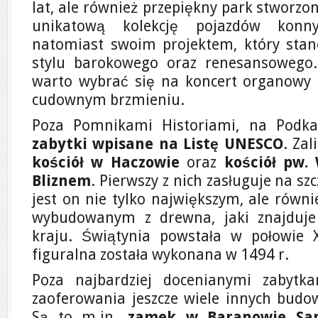
lat, ale również przepiękny park stworzo
unikatową kolekcję pojazdów konny
natomiast swoim projektem, który stan
stylu barokowego oraz renesansowego.
warto wybrać się na koncert organowy 
cudownym brzmieniu.
Poza Pomnikami Historiami, na Podka
zabytki wpisane na Listę UNESCO
. Zal
kościół w Haczowie
oraz
kościół pw.
Bliznem
. Pierwszy z nich zasługuje na s
jest on nie tylko największym, ale równ
wybudowanym z drewna, jaki znajduje
kraju. Świątynia powstała w połowie X
figuralna została wykonana w 1494 r.
Poza najbardziej docenianymi zabytk
zaoferowania jeszcze wiele innych budow
Są to m.in.
zamek w Baranowie Sa