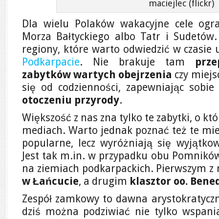
maciejlec (flickr)
Dla wielu Polaków wakacyjne cele ogra
Morza Bałtyckiego albo Tatr i Sudetów. 
regiony, które warto odwiedzić w czasie 
Podkarpacie
. Nie brakuje tam
prze
zabytków wartych obejrzenia
czy miejs
się od codzienności, zapewniając sobi
otoczeniu przyrody
.
Większość z nas zna tylko te zabytki, o kt
mediach. Warto jednak poznać też te miej
popularne, lecz wyróżniają się wyjątkow
Jest tak m.in. w przypadku obu Pomników 
na ziemiach podkarpackich. Pierwszym z 
w Łańcucie
, a drugim
klasztor oo. Ben
Zespół zamkowy to dawna arystokratyczna
dziś można podziwiać nie tylko wspani