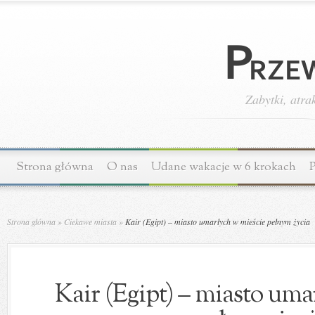
Zabytki, atra
Strona główna
O nas
Udane wakacje w 6 krokach
P
Strona główna
»
Ciekawe miasta
»
Kair (Egipt) – miasto umarłych w mieście pełnym życia
Kair (Egipt) – miasto uma