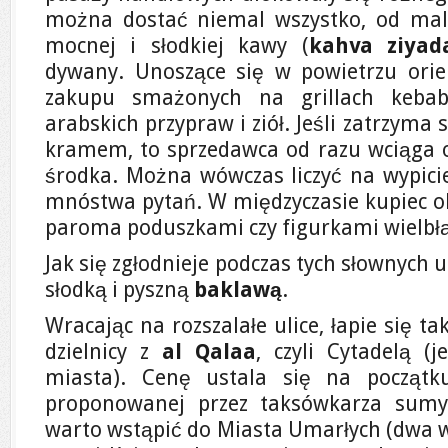
można dostać niemal wszystko, od maleńk
mocnej i słodkiej kawy (
kahva ziyad
dywany. Unoszące się w powietrzu orie
zakupu smażonych na grillach kebabó
arabskich przypraw i ziół. Jeśli zatrzyma 
kramem, to sprzedawca od razu wciąga 
środka. Można wówczas liczyć na wypicie 
mnóstwa pytań. W międzyczasie kupiec ob
paroma poduszkami czy figurkami wielbł
Jak się zgłodnieje podczas tych słownych u
słodką i pyszną
baklawą
.
Wracając na rozszalałe ulice, łapie się 
dzielnicy z
al Qalaa
, czyli Cytadelą (
miasta). Cenę ustala się na początk
proponowanej przez taksówkarza sumy
warto wstąpić do Miasta Umarłych (dwa w