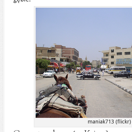
maniak713 (flickr)