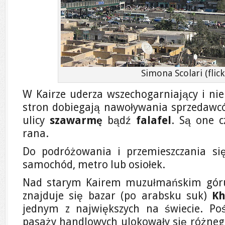
Simona Scolari (flick
W Kairze uderza wszechogarniający i nie
stron dobiegają nawoływania sprzedawcó
ulicy
szawarmę
bądź
falafel
. Są one c
rana.
Do podróżowania i przemieszczania si
samochód, metro lub osiołek.
Nad starym Kairem muzułmańskim góru
znajduje się bazar (po arabsku suk)
Kh
jednym z największych na świecie. Poś
pasaży handlowych ulokowały się różnego