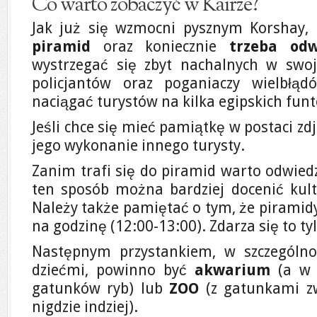
Co warto zobaczyć w Kairze?
Jak już się wzmocni pysznym Korshay,
piramid
oraz koniecznie
trzeba odw
wystrzegać się zbyt nachalnych w swoj
policjantów oraz poganiaczy wielbłą
naciągać turystów na kilka egipskich fun
Jeśli chce się mieć pamiątkę w postaci zdję
jego wykonanie innego turysty.
Zanim trafi się do piramid warto odwied
ten sposób można bardziej docenić kult
Należy także pamiętać o tym, że piramid
na godzinę (12:00-13:00). Zdarza się to tyl
Następnym przystankiem, w szczególno
dziećmi, powinno być
akwarium
(a w 
gatunków ryb) lub
ZOO
(z gatunkami zw
nigdzie indziej).