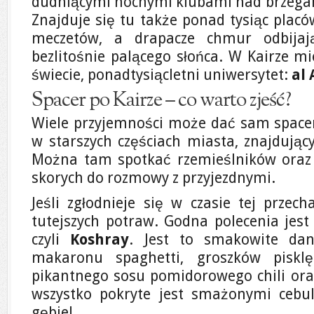
dudniącymi nocnymi klubami nad brzegami
Znajduje się tu także ponad tysiąc placó
meczetów, a drapacze chmur odbijaj
bezlitośnie palącego słońca. W Kairze mi
świecie, ponadtysiącletni uniwersytet:
al
Spacer po Kairze – co warto zjeść?
Wiele przyjemności może dać sam spacer
w starszych częściach miasta, znajdują
Można tam spotkać rzemieślników oraz 
skorych do rozmowy z przyjezdnymi.
Jeśli zgłodnieje się w czasie tej przec
tutejszych potraw. Godna polecenia jest 
czyli
Koshray
. Jest to smakowite dan
makaronu spaghetti, groszków pisklęc
pikantnego sosu pomidorowego chili ora
wszystko pokryte jest smażonymi cebu
gębie!