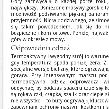
Góry zachwycają o każdej porze roku,
największy. Ośnieżone masywy górskie tw
możliwość podziwianie pięknej panoram
przyjemność. Nic więc dziwnego, że zimow
się takim powodzeniem. Jak się do ni
bezpieczne i komfortowe. Poniżej najważ
góry w okresie zimowy.
Odpowiednia odzież
Termoaktywny i wygodny strój to warune
gdy temperatura spada poniżej zera. Z
specjalne wersje bielizny, które ogrzewają
gorąca. Przy intensywnym marszu pod
termoaktywna odzież odprowadza wi
oddychać, by podczas spaceru czuć się
są rękawiczki, czapka, szalik oraz ciepłe 
nie wszystko – to buty odgrywają kluczow
zapewniają ochronę naszym kostkom i s