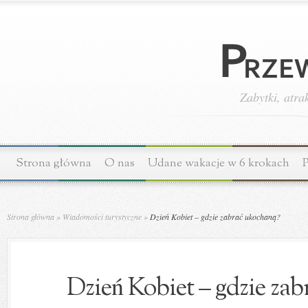
Zabytki, atra
Strona główna
O nas
Udane wakacje w 6 krokach
P
Strona główna
»
Wiadomości turystyczne
»
Dzień Kobiet – gdzie zabrać ukochaną?
Dzień Kobiet – gdzie za