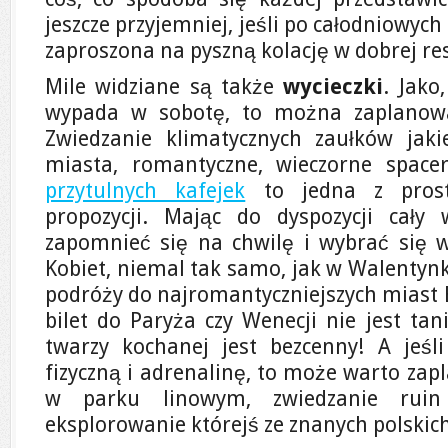
jeszcze przyjemniej, jeśli po całodniowyc
zaproszona na pyszną kolację w dobrej res
Mile widziane są także
wycieczki
. Jak
wypada w sobotę, to można zaplanowa
Zwiedzanie klimatycznych zaułków jaki
miasta, romantyczne, wieczorne spacer
przytulnych kafejek
to jedna z prosts
propozycji. Mając do dyspozycji cał
zapomnieć się na chwilę i wybrać się 
Kobiet, niemal tak samo, jak w Walentynki
podróży do najromantyczniejszych miast 
bilet do Paryża czy Wenecji nie jest tan
twarzy kochanej jest bezcenny! A jeśl
fizyczną i adrenalinę, to może warto za
w parku linowym, zwiedzanie ruin
eksplorowanie którejś ze znanych polskich