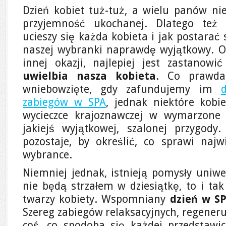
Dzień kobiet tuż-tuż, a wielu panów nie
przyjemność ukochanej. Dlatego też
ucieszy się każda kobieta i jak postarać s
naszej wybranki naprawdę wyjątkowy. Ocz
innej okazji, najlepiej jest zastanowi
uwielbia nasza kobieta
. Co prawda
wniebowzięte, gdy zafundujemy im
zabiegów w SPA
, jednak niektóre kobi
wycieczce krajoznawczej w wymarzone 
jakiejś wyjątkowej, szalonej przygody
pozostaje, by określić, co sprawi naj
wybrance.
Niemniej jednak, istnieją pomysły uniwer
nie będą strzałem w dziesiątkę, to i ta
twarzy kobiety. Wspomniany
dzień w S
Szereg zabiegów relaksacyjnych, regeneru
coś, co spodoba się każdej przedstawici