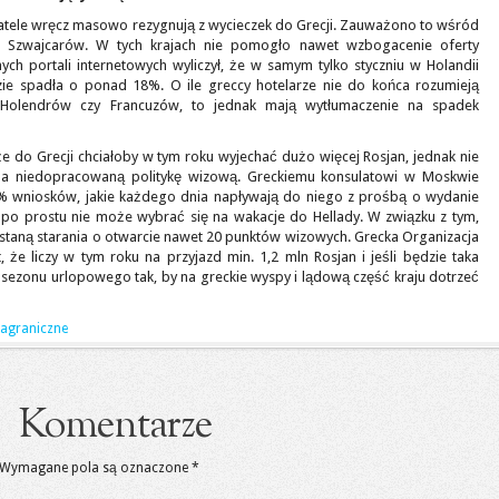
watele wręcz masowo rezygnują z wycieczek do Grecji. Zauważono to wśród
i Szwajcarów. W tych krajach nie pomogło nawet wzbogacenie oferty
ych portali internetowych wyliczył, że w samym tylko styczniu w Holandii
zie spadła o ponad 18%. O ile greccy hotelarze nie do końca rozumieją
Holendrów czy Francuzów, to jednak mają wytłumaczenie na spadek
 do Grecji chciałoby w tym roku wyjechać dużo więcej Rosjan, jednak nie
 na niedopracowaną politykę wizową. Greckiemu konsulatowi w Moskwie
50% wniosków, jakie każdego dnia napływają do niego z prośbą o wydanie
co po prostu nie może wybrać się na wakacje do Hellady. W związku z tym,
ostaną starania o otwarcie nawet 20 punktów wizowych. Grecka Organizacja
 że liczy w tym roku na przyjazd min. 1,2 mln Rosjan i jeśli będzie taka
 sezonu urlopowego tak, by na greckie wyspy i lądową część kraju dotrzeć
zagraniczne
Komentarze
Wymagane pola są oznaczone
*