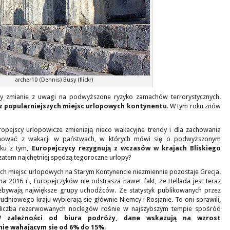
archer10 (Dennis) Busy (flickr)
gły zmianie z uwagi na podwyższone ryzyko zamachów terrorystycznych.
z popularniejszych miejsc urlopowych kontynentu
. W tym roku znów
opejscy urlopowicze zmieniają nieco wakacyjne trendy i dla zachowania
gnować z wakacji w państwach, w których mówi się o podwyższonym
zku z tym,
Europejczycy rezygnują z wczasów w krajach Bliskiego
 zatem najchętniej spędzą tegoroczne urlopy?
ych miejsc urlopowych na Starym Kontynencie niezmiennie pozostaje Grecja.
a 2016 r., Europejczyków nie odstrasza nawet fakt, że Hellada jest teraz
zebywają największe grupy uchodźców. Ze statystyk publikowanych przez
dniowego kraju wybierają się głównie Niemcy i Rosjanie. To oni sprawili,
 liczba rezerwowanych noclegów rośnie w najszybszym tempie spośród
 zależności od biura podróży, dane wskazują na wzrost
mie wahającym się od 6% do 15%
.