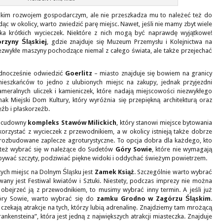
zybkim rozwojem gospodarczym, ale nie przeszkadza mu to należeć też do
dąc w okolicy, warto zwiedzić parę miejsc. Nawet, jeśli nie mamy zbyt wiele
ka krótkich wycieczek. Niektóre z nich mogą być naprawdę wyjątkowe!
rzyny Śląskiej
, gdzie znajduje się Muzeum Przemysłu i Kolejnictwa na
iezwykłe maszyny pochodzące niemal z całego świata, ale także przejechać
dnocześnie odwiedzić
Goerlitz
– miasto znajduje się bowiem na granicy
 mieszkańców to jedno z ulubionych miejsc na zakupy, jednak przyjezdni
ameralnych uliczek i kamieniczek, które nadają miejscowości niezwykłego
ak Miejski Dom Kultury, który wyróżnia się przepiękną architekturą oraz
źb i płaskorzeźb.
ż cudowny
kompleks Stawów Milickich
, który stanowi miejsce bytowania
orzystać z wycieczek z przewodnikiem, a w okolicy istnieją także dobrze
rozbudowane zaplecze agroturystyczne. To opcja dobra dla każdego, kto
a też wybrać się w należące do Sudetów
Góry Sowie
, które nie wymagają
bywać szczyty, podziwiać piękne widoki i oddychać świeżym powietrzem.
ych miejsc na Dolnym Śląsku jest
Zamek Książ
. Szczególnie warto wybrać
any jest Festiwal kwiatów i Sztuki. Niestety, podczas imprezy nie można
 obejrzeć ją z przewodnikiem, to musimy wybrać inny termin. A jeśli już
ry Sowie, warto wybrać się do
zamku Grodno w Zagórzu Śląskim
.
czekają atrakcje na tych, którzy lubią adrenalinę. Znajdziemy tam mrożącą
nkensteina”, która jest jedną z największych atrakcji miasteczka. Znajduje