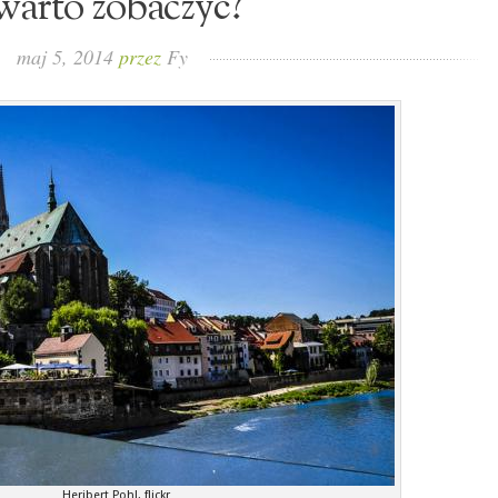
warto zobaczyć?
maj 5, 2014
przez
Fy
Heribert Pohl, flickr