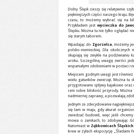
Dolny Śląsk cieszy się relatywnie s
piękniejszych części naszego kraju. Bę
czasu, to możemy wybrać się na kil
Przykładem jest
wycieczka do Jawo
Śląsku. Można tu nie tylko oglądać n
się starym taborem.
Wpadając do
Zgorzelca
, możemy je
polsko-niemieckiej. Dla okolicznych
skupiają się zwykle na podziwianiu k
uroku. Szczególną uwagę zwróci jedn
wspaniałymi zdobieniami w postaci rze
Miejscem godnym uwagi jest równie
wielu gatunków zwierząt. Można tu sk
przygotowane spływy kajakowe oraz 
ceni sobie bliskość przyrody. Możn
nadmiernej zaprawy, a pozwalają zdo
Jednym ze zdecydowanie najpiękniejsz
się tam w maju, gdy akurat organizow
zwiedzać budowli, więc jeśli chcemy
mowa o zamkach, to zdobywając Gó
Natomiast w
Ząbkowicach Śląskich
krew w żyłach ekspozycję „Śladami Fra