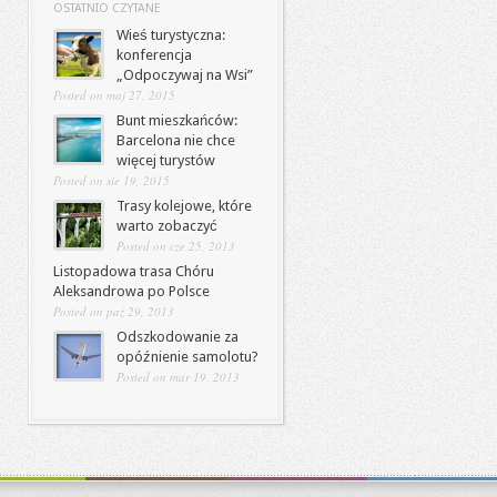
OSTATNIO CZYTANE
Wieś turystyczna:
konferencja
„Odpoczywaj na Wsi”
Posted on maj 27, 2015
Bunt mieszkańców:
Barcelona nie chce
więcej turystów
Posted on sie 19, 2015
Trasy kolejowe, które
warto zobaczyć
Posted on cze 25, 2013
Listopadowa trasa Chóru
Aleksandrowa po Polsce
Posted on paź 29, 2013
Odszkodowanie za
opóźnienie samolotu?
Posted on mar 19, 2013