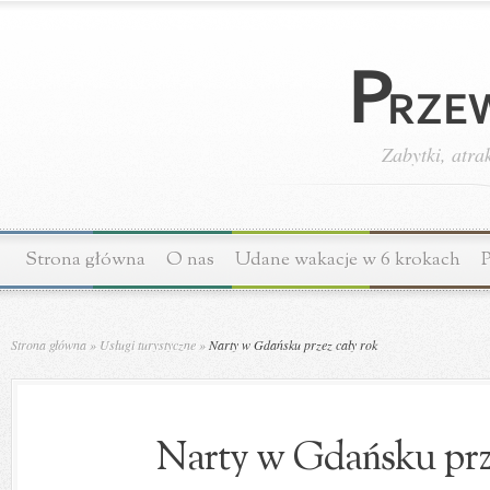
Zabytki, atra
Strona główna
O nas
Udane wakacje w 6 krokach
P
Strona główna
»
Usługi turystyczne
»
Narty w Gdańsku przez cały rok
Narty w Gdańsku prze