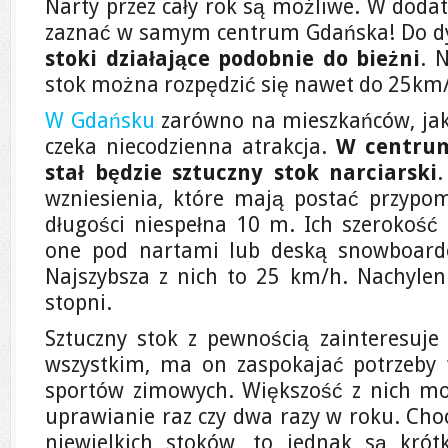
Narty przez cały rok są możliwe. W doda
zaznać w samym centrum Gdańska! Do dy
stoki działające podobnie do bieżni
. 
stok można rozpędzić się nawet do 25km
W Gdańsku
zarówno na mieszkańców, jak 
czeka niecodzienna atrakcja.
W centrum
stał będzie sztuczny stok narciarski
.
wzniesienia, które mają postać przypo
długości niespełna 10 m. Ich szerokość 
one pod nartami lub deską snowboard
Najszybsza z nich to 25 km/h. Nachyle
stopni.
Sztuczny stok z pewnością zainteresuje 
wszystkim, ma on zaspokajać potrzeby 
sportów zimowych. Większość z nich mo
uprawianie raz czy dwa razy w roku. Choc
niewielkich stoków, to jednak są krót