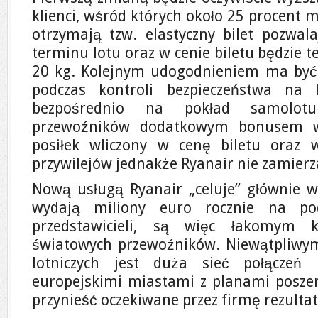
klienci, wśród których około 25 procent 
otrzymają tzw. elastyczny bilet pozwa
terminu lotu oraz w cenie biletu będzie 
20 kg. Kolejnym udogodnieniem ma być 
podczas kontroli bezpieczeństwa na 
bezpośrednio na pokład samolotu
przewoźników dodatkowym bonusem w 
posiłek wliczony w cenę biletu oraz w
przywilejów jednakże Ryanair nie zamier
Nową usługą Ryanair „celuje” głównie w 
wydają miliony euro rocznie na po
przedstawicieli, są więc łakomym k
światowych przewoźników. Niewątpliwym 
lotniczych jest duża sieć połączeń 
europejskimi miastami z planami poszerz
przynieść oczekiwane przez firmę rezultat