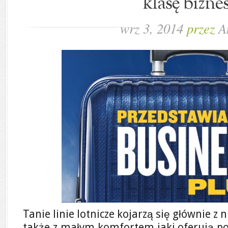
klasę biznes
wrz 3, 2014
przez
A
Tanie linie lotnicze kojarzą się głównie z 
także z małym komfortem jaki oferują p